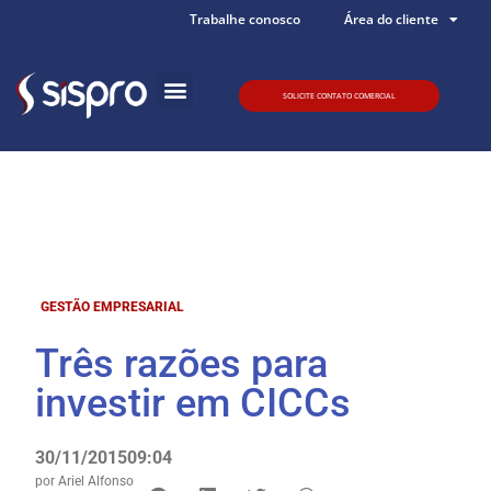
Trabalhe conosco
Área do cliente
SOLICITE CONTATO COMERCIAL
Quem somos
GESTÃO EMPRESARIAL
Três razões para
investir em CICCs
30/11/2015
09:04
por
Ariel Alfonso