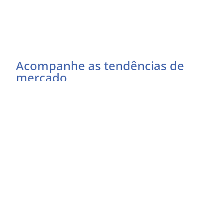
Acompanhe as tendências de
mercado
Preencha o formulário abaixo e receba as
atualizações do momento
Eu concordo em receber comunicações
EU QUERO RECEBER