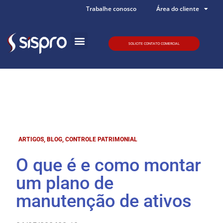
Trabalhe conosco
Área do cliente
SOLICITE CONTATO COMERCIAL
Quem somos
ARTIGOS
,
BLOG
,
CONTROLE PATRIMONIAL
O que é e como montar
um plano de
manutenção de ativos