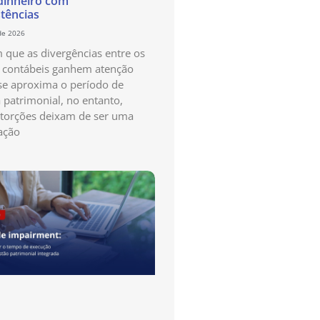
dinheiro com
stências
de 2026
que as divergências entre os
s contábeis ganhem atenção
e aproxima o período de
a patrimonial, no entanto,
storções deixam de ser uma
ação