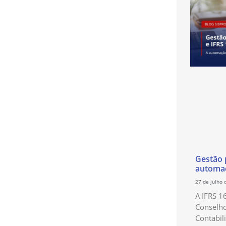
Gestão p
automaç
27 de julho 
A IFRS 1
Conselho
Contabil