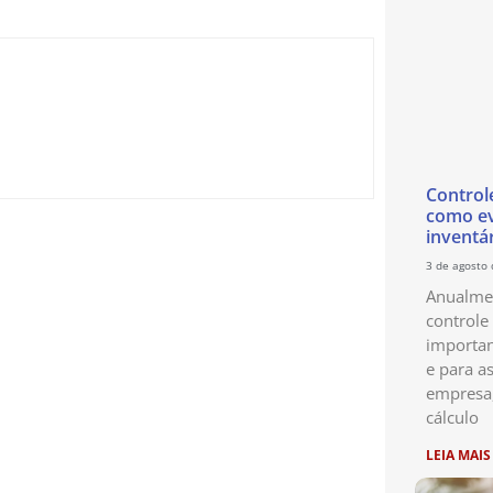
Control
como ev
inventá
3 de agosto
Anualmen
controle
importan
e para as
empresa
cálculo
LEIA MAIS