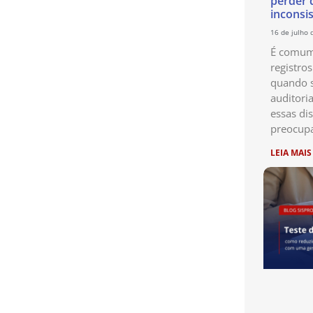
perder 
inconsi
16 de julho 
É comum 
registro
quando s
auditori
essas di
preocup
LEIA MAIS