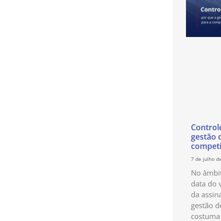
Control
gestão 
competi
7 de julho d
No âmbit
data do 
da assin
gestão d
costuma 