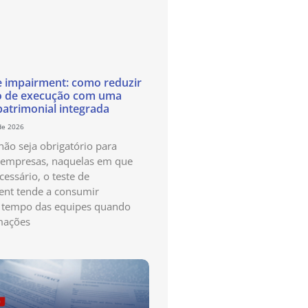
e impairment: como reduzir
o de execução com uma
patrimonial integrada
de 2026
ão seja obrigatório para
 empresas, naquelas em que
cessário, o teste de
nt tende a consumir
 tempo das equipes quando
mações