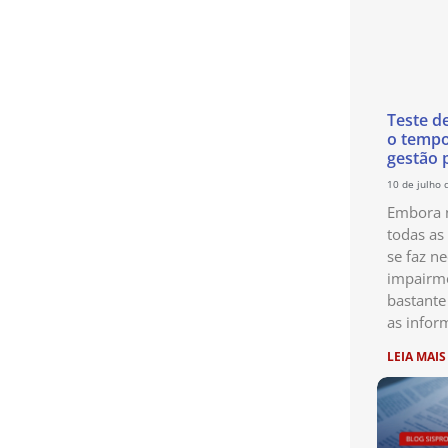
Teste d
o temp
gestão 
10 de julho 
Embora n
todas as
se faz ne
impairme
bastante
as infor
LEIA MAIS