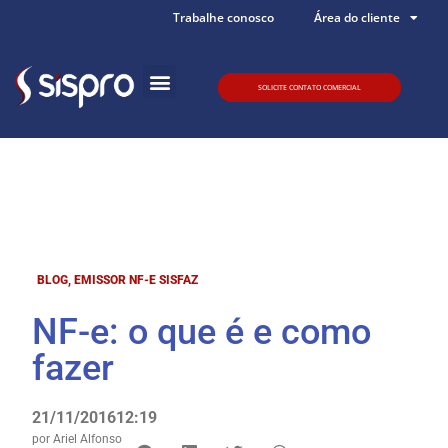
Trabalhe conosco
Área do cliente
SOLICITE CONTATO COMERCIAL
Quem somos
BLOG
,
EMISSOR NF-E SISFAZ
NF-e: o que é e como
fazer
21/11/2016
12:19
por
Ariel Alfonso