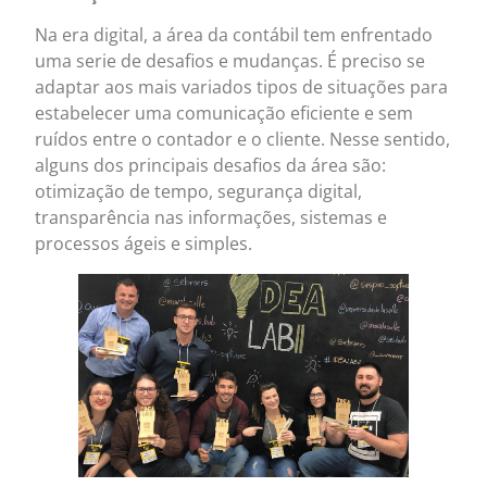
Na era digital, a área da contábil tem enfrentado
uma serie de desafios e mudanças. É preciso se
adaptar aos mais variados tipos de situações para
estabelecer uma comunicação eficiente e sem
ruídos entre o contador e o cliente. Nesse sentido,
alguns dos principais desafios da área são:
otimização de tempo, segurança digital,
transparência nas informações, sistemas e
processos ágeis e simples.