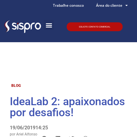
Trabalhe conosco
Área do cliente
SOLICITE CONTATO COMERCIAL
Quem somos
BLOG
IdeaLab 2: apaixonados
por desafios!
19/06/2019
14:25
por
Ariel Alfonso