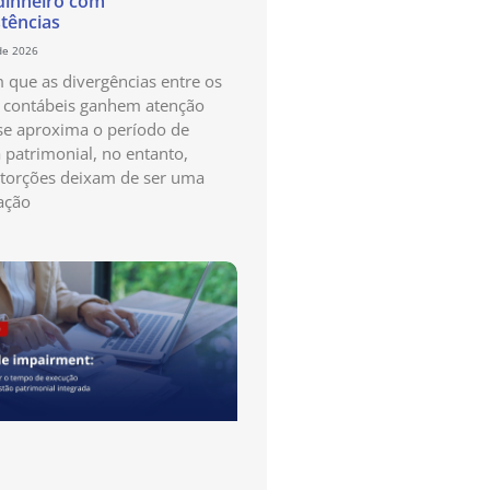
dinheiro com
stências
de 2026
que as divergências entre os
s contábeis ganhem atenção
e aproxima o período de
a patrimonial, no entanto,
storções deixam de ser uma
ação