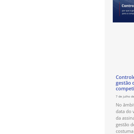
Control
gestão 
competi
7 de julho d
No âmbit
data do 
da assin
gestão d
costuma 