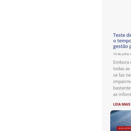
Teste d
o temp
gestão 
10 de julho 
Embora n
todas as
se faz ne
impairme
bastante
as infor
LEIA MAIS