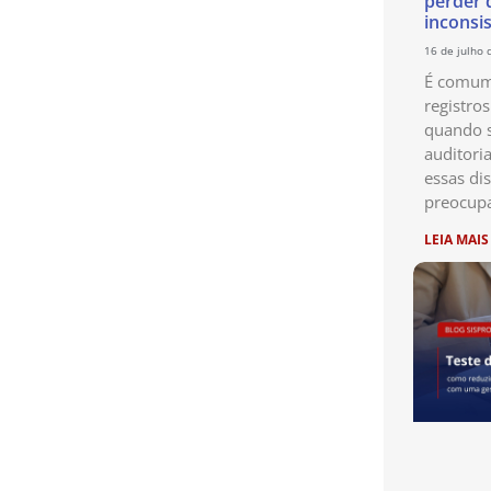
perder 
inconsi
16 de julho 
É comum 
registro
quando s
auditori
essas di
preocup
LEIA MAIS