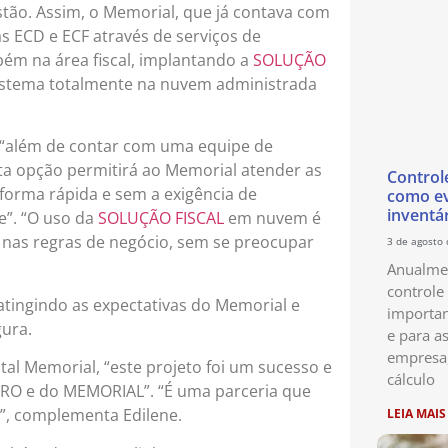
tão. Assim, o Memorial, que já contava com
s ECD e ECF através de serviços de
ém na área fiscal, implantando a
SOLUÇÃO
sistema totalmente na nuvem administrada
 “além de contar com uma equipe de
sta opção permitirá ao Memorial atender as
Control
forma rápida e sem a exigência de
como ev
inventá
e”. “O uso da
SOLUÇÃO FISCAL
em nuvem é
 nas regras de negócio, sem se preocupar
3 de agosto
Anualmen
controle
tingindo as expectativas do Memorial e
importan
gura.
e para as
empresa
tal Memorial, “este projeto foi um sucesso e
cálculo
SPRO e do MEMORIAL”. “É uma parceria que
”, complementa Edilene.
LEIA MAIS