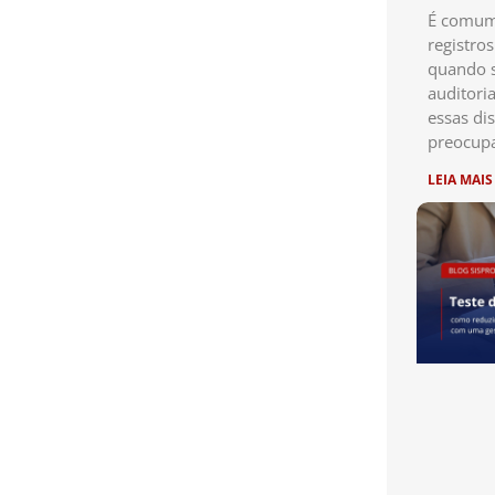
É comum 
registro
quando s
auditori
essas di
preocup
LEIA MAIS