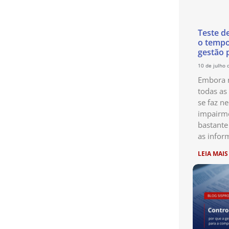
Teste d
o temp
gestão 
10 de julho 
Embora n
todas as
se faz ne
impairme
bastante
as infor
LEIA MAIS