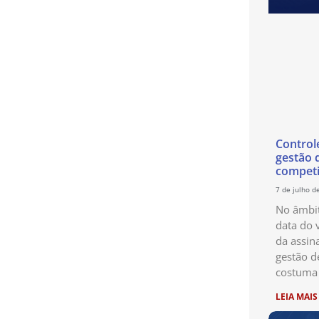
Control
gestão 
competi
7 de julho d
No âmbit
data do 
da assin
gestão d
costuma 
LEIA MAIS