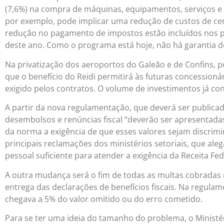
(7,6%) na compra de máquinas, equipamentos, serviços e a
por exemplo, pode implicar uma redução de custos de ce
redução no pagamento de impostos estão incluídos nos pr
deste ano. Como o programa está hoje, não há garantia d
Na privatização dos aeroportos do Galeão e de Confins,
que o benefício do Reidi permitirá às futuras concession
exigido pelos contratos. O volume de investimentos já co
A partir da nova regulamentação, que deverá ser publicad
desembolsos e renúncias fiscal “deverão ser apresentadas 
da norma a exigência de que esses valores sejam discrim
principais reclamações dos ministérios setoriais, que al
pessoal suficiente para atender a exigência da Receita Fed
A outra mudança será o fim de todas as multas cobradas 
entrega das declarações de benefícios fiscais. Na regulam
chegava a 5% do valor omitido ou do erro cometido.
Para se ter uma ideia do tamanho do problema, o Ministér