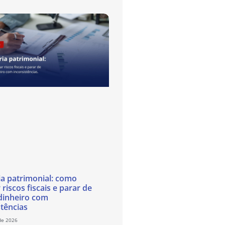
ia patrimonial: como
 riscos fiscais e parar de
dinheiro com
stências
de 2026