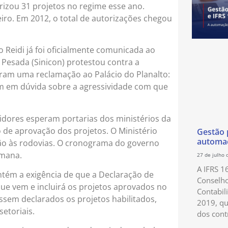
izou 31 projetos no regime esse ano.
iro. Em 2012, o total de autorizações chegou
Reidi já foi oficialmente comunicada ao
 Pesada (Sinicon) protestou contra a
ram uma reclamação ao Palácio do Planalto:
am em dúvida sobre a agressividade com que
idores esperam portarias dos ministérios da
o de aprovação dos projetos. O Ministério
Gestão p
automaç
rão às rodovias. O cronograma do governo
emana.
27 de julho 
A IFRS 1
ntém a exigência de que a Declaração de
Conselho
 que vem e incluirá os projetos aprovados no
Contabil
ossem declarados os projetos habilitados,
2019, qu
etoriais.
dos cont