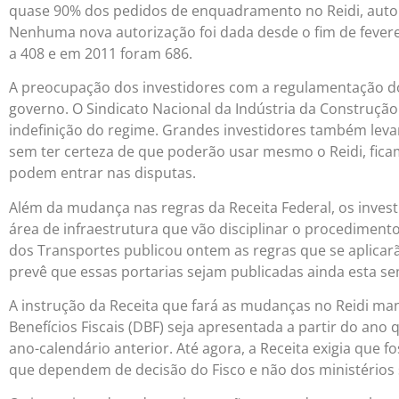
quase 90% dos pedidos de enquadramento no Reidi, autor
Nenhuma nova autorização foi dada desde o fim de fevere
a 408 e em 2011 foram 686.
A preocupação dos investidores com a regulamentação do 
governo. O Sindicato Nacional da Indústria da Construção
indefinição do regime. Grandes investidores também leva
sem ter certeza de que poderão usar mesmo o Reidi, fic
podem entrar nas disputas.
Além da mudança nas regras da Receita Federal, os invest
área de infraestrutura que vão disciplinar o procediment
dos Transportes publicou ontem as regras que se aplica
prevê que essas portarias sejam publicadas ainda esta s
A instrução da Receita que fará as mudanças no Reidi ma
Benefícios Fiscais (DBF) seja apresentada a partir do ano
ano-calendário anterior. Até agora, a Receita exigia que f
que dependem de decisão do Fisco e não dos ministérios s