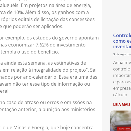
luguéis. Em projetos na área de energia,
rca de 10%. Além disso, os ganhos com a
óprios editais de licitação das concessões
e que poderão ser aplicados.
Control
 por exemplo, os estudos do governo apontam
como ev
árias economizar 7,62% do investimento
inventá
ntempla o uso do benefício.
3 de agosto
Anualmen
a ainda esta semana, as estimativas de
controle
em relação à integralidade do projeto”. Sai
importan
inados por ano-calendário. Essa era uma das
e para as
egavam não ter esse tipo de informação ou
empresa
eral.
cálculo
no caso de atraso ou erros e omissões na
LEIA MAIS
entação anterior, a punição aos ministérios
io de Minas e Energia, que hoje concentra