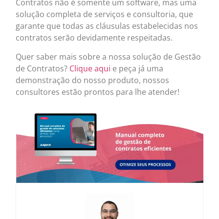
Contratos não é somente um software, mas uma
solução completa de serviços e consultoria, que
garante que todas as cláusulas estabelecidas nos
contratos serão devidamente respeitadas.
Quer saber mais sobre a nossa solução de Gestão
de Contratos?
Clique aqui
e peça já uma
demonstração do nosso produto, nossos
consultores estão prontos para lhe atender!