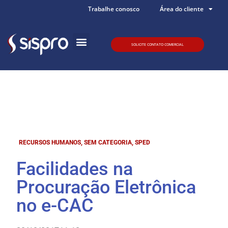
Trabalhe conosco
Área do cliente
SOLICITE CONTATO COMERCIAL
Quem somos
RECURSOS HUMANOS
,
SEM CATEGORIA
,
SPED
Facilidades na
Procuração Eletrônica
no e-CAC