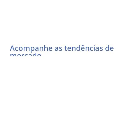
Acompanhe as tendências de
mercado
Preencha o formulário abaixo e receba as
atualizações do momento
Eu concordo em receber comunicações
EU QUERO RECEBER