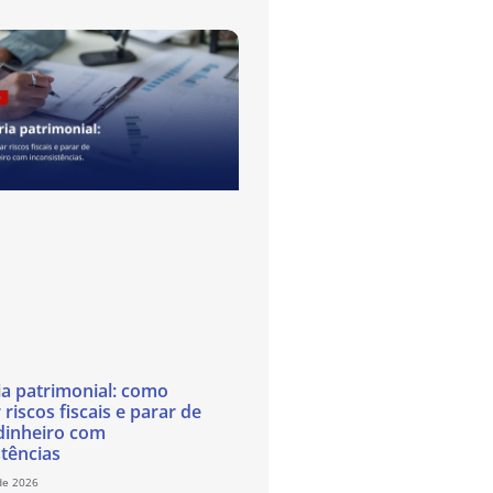
ia patrimonial: como
 riscos fiscais e parar de
dinheiro com
stências
de 2026