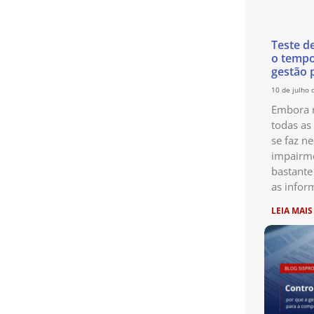
Teste d
o temp
gestão 
10 de julho 
Embora n
todas as
se faz ne
impairme
bastante
as infor
LEIA MAIS