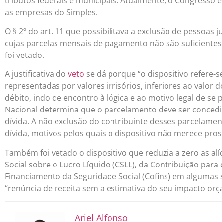
tributos federais e municipais. Atualmente, o Congresso
as empresas do Simples.
O § 2º do art. 11 que possibilitava a exclusão de pessoas
cujas parcelas mensais de pagamento não são suficientes
foi vetado.
A justificativa do
veto
se dá porque “o
dispositivo refere-
representadas por valores irr
isórios, inferiores ao valor 
débito, indo de encontro à lógica e ao motivo legal de se 
Nacional determina que o parcelamento deve ser concedi
dívida. A não exclusão do contribuinte desses parcelamen
dívida, motivos pelos quais o dispositivo não merece pros
Também foi vetado o dispositivo que reduzia a zero as al
Social sobre o Lucro Líquido (CSLL), da Contribuição para
Financiamento da Seguridade Social (Cofins) em algumas si
“
renúncia de receita sem a estimativa do seu impacto orç
Ariel Alfonso