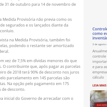
de 31 de outubro para 14 de novembro de
e a Medida Provisória não previa como os
 de segurados e os lançados diante da
Control
conluio.
como ev
inventá
evista na Medida Provisória, também foi
3 de agosto
celas, podendo o restante ser amortizado
Anualmen
deral.
controle
em vez de 7,5% em dívidas menores do que
importan
. O contribuinte que, após pagar as parcelas
e para as
neiro de 2018 terá 90% de desconto nos juros
empresa
cálculo
pelo parcelamento em 145 parcelas são
ltas. Na opção pelo pagamento em 175
LEIA MAIS
% de desconto.
va inicial do Governo de arrecadar com o