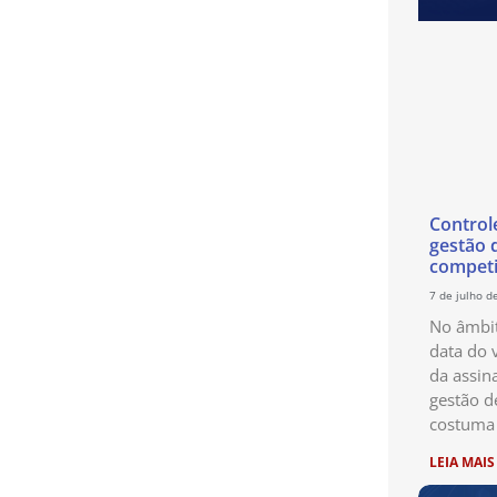
Control
gestão 
competi
7 de julho d
No âmbit
data do 
da assin
gestão d
costuma 
LEIA MAIS