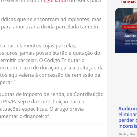
 e o Governo estão
negociando
um Refis para
LEIA MAIS
 jurídicas que se encontram adimplentes, mas
 para amortizar a dívida parcelada também
se a parcelamentos cujas parcelas,
dos juros, jamais possibilitarão a quitação do
permitir parcelar. O Código Tributário
do com prazo de duração para a quitação da
tos equivaleria à concessão de remissão da
perar.”
íquotas de imposto de renda, da Contribuição
 o PIS/Pasep e da Contribuição para o
Auditor
tuações específicas. O artigo previa
eliminar
amentário-financeiro”.
perder 
inconsi
16 de julho 