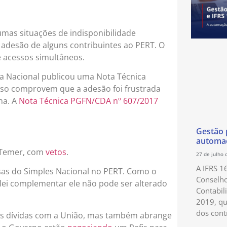
umas situações de indisponibilidade
adesão de alguns contribuintes ao PERT. O
 acessos simultâneos.
da Nacional publicou uma Nota Técnica
aso comprovem que a adesão foi frustrada
ma. A
Nota Técnica PGFN/CDA nº 607/2017
Gestão p
automaç
l Temer, com
vetos
.
27 de julho 
A IFRS 1
esas do Simples Nacional no PERT. Como o
Conselho
 lei complementar ele não pode ser alterado
Contabil
2019, qu
dos cont
s dívidas com a União, mas também abrange