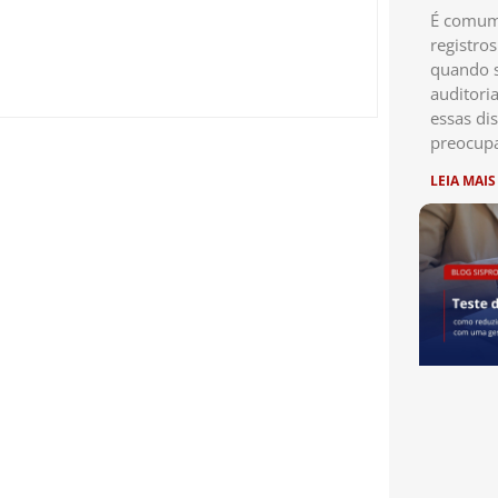
É comum 
registro
quando s
auditori
essas di
preocup
LEIA MAIS