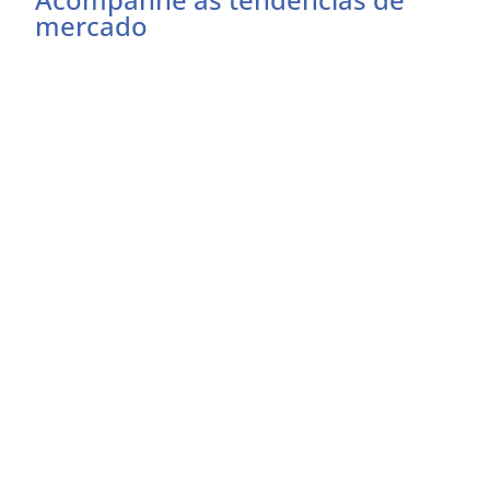
mercado
Preencha o formulário abaixo e receba as
atualizações do momento
Eu concordo em receber comunicações
EU QUERO RECEBER