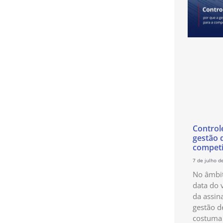
Control
gestão 
competi
7 de julho d
No âmbit
data do 
da assin
gestão d
costuma 