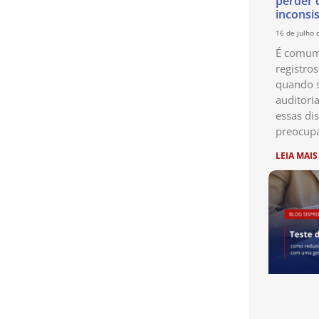
perder 
inconsi
16 de julho 
É comum 
registro
quando s
auditori
essas di
preocup
LEIA MAIS