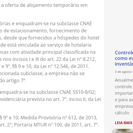
ca a oferta de alojamento temporário em
ssórias e enquadram-se na subclasse CNAE
 as de estacionamento, fornecimento de
s, desde que fornecidos a hóspedes do hotel
 está vinculada ao serviço de hotelaria
as com atividade principal classificada na
Control
como ev
s incisos I e III do art. 22 da Lei nº 8.212,
inventá
 9º, §§ 9 e 10, da Lei nº 12.546, de 2011.
3 de agosto
mencionada subclasse, a empresa não se
Anualmen
o artigo 7º.
controle
 enquadra-se na subclasse CNAE 5510-8/02;
importan
enciária prevista no art. 7º, inciso II, da Lei
e para as
empresa
cálculo
, §§ 9º e 10; Medida Provisória nº 612, de 2013,
LEIA MAIS
rt. 2º; Portaria MTUR nº 100, de 2011, art. 7º.