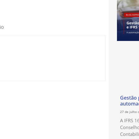
ião
Gestão p
automaç
27 de julho 
A IFRS 1
Conselho
Contabil