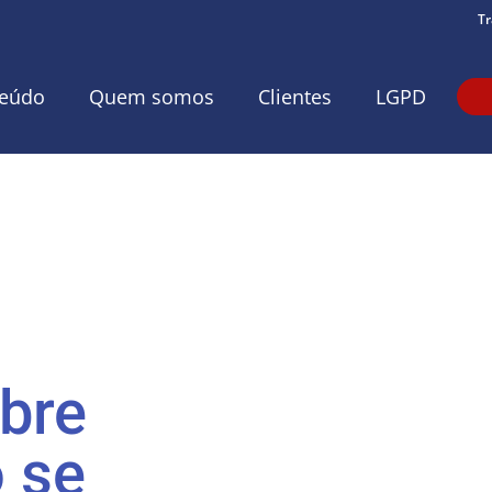
Tr
eúdo
Quem somos
Clientes
LGPD
obre
o se