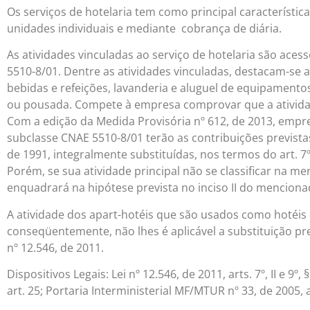
Os serviços de hotelaria tem como principal característi
unidades individuais e mediante cobrança de diária.
As atividades vinculadas ao serviço de hotelaria são ace
5510-8/01. Dentre as atividades vinculadas, destacam-se
bebidas e refeições, lavanderia e aluguel de equipamento
ou pousada. Compete à empresa comprovar que a atividade
Com a edição da Medida Provisória nº 612, de 2013, empres
subclasse CNAE 5510-8/01 terão as contribuições previstas no
de 1991, integralmente substituídas, nos termos do art. 7º e
Porém, se sua atividade principal não se classificar na 
enquadrará na hipótese prevista no inciso II do mencionad
A atividade dos apart-hotéis que são usados como hotéis
conseqüentemente, não lhes é aplicável a substituição previd
nº 12.546, de 2011.
Dispositivos Legais: Lei nº 12.546, de 2011, arts. 7º, II e 9º
art. 25; Portaria Interministerial MF/MTUR nº 33, de 2005, a