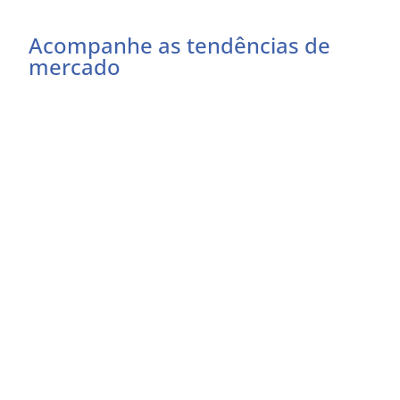
Acompanhe as tendências de
mercado
Preencha o formulário abaixo e receba as
atualizações do momento
Eu concordo em receber comunicações
EU QUERO RECEBER