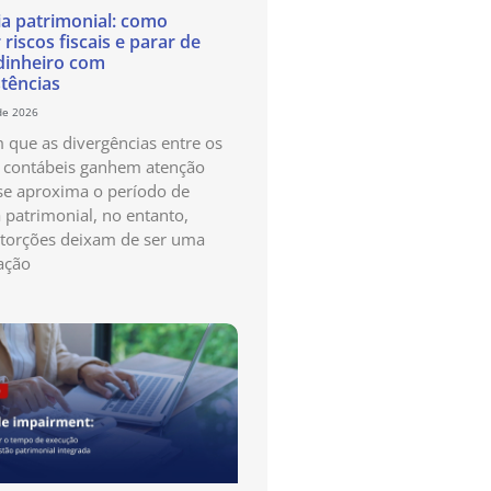
ia patrimonial: como
 riscos fiscais e parar de
dinheiro com
stências
de 2026
que as divergências entre os
s contábeis ganhem atenção
e aproxima o período de
a patrimonial, no entanto,
storções deixam de ser uma
ação