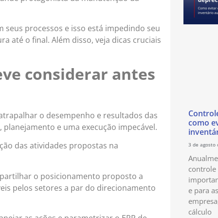
em seus processos e isso está impedindo seu
 até o final. Além disso, veja dicas cruciais
eve considerar antes
Control
 atrapalhar o desempenho e resultados das
como ev
, planejamento e uma execução impecável.
inventá
ção das atividades propostas na
3 de agosto
Anualmen
controle
ompartilhar o posicionamento proposto a
importan
veis pelos setores a par do direcionamento
e para as
empresa
cálculo
nejar as ações e parametrizar o ERP de