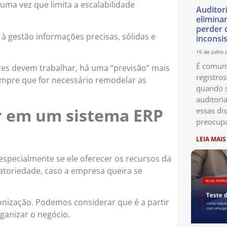
ma vez que limita a escalabilidade
Auditor
eliminar
perder 
à gestão informações precisas, sólidas e
inconsi
16 de julho 
É comum 
res devem trabalhar, há uma “previsão” mais
registro
sempre que for necessário remodelar as
quando s
auditori
ir em um sistema ERP
essas di
preocup
LEIA MAIS
especialmente se ele oferecer os recursos da
toriedade, caso a empresa queira se
onização. Podemos considerar que é a partir
ganizar o negócio.