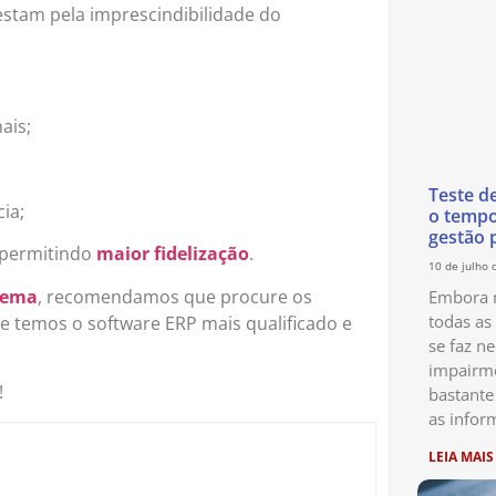
stam pela imprescindibilidade do
ais;
Teste d
ia;
o temp
gestão 
 permitindo
maior fidelização
.
10 de julho 
tema
, recomendamos que procure os
Embora n
todas as
ise temos o software ERP mais qualificado e
se faz ne
impairme
!
bastante
as infor
LEIA MAIS