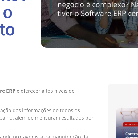
 o
to
re ERP
é oferecer altos níveis de
idação das informações de todos os
trabalho, além de mensurar resultados por
grande protagonista da manutenção da