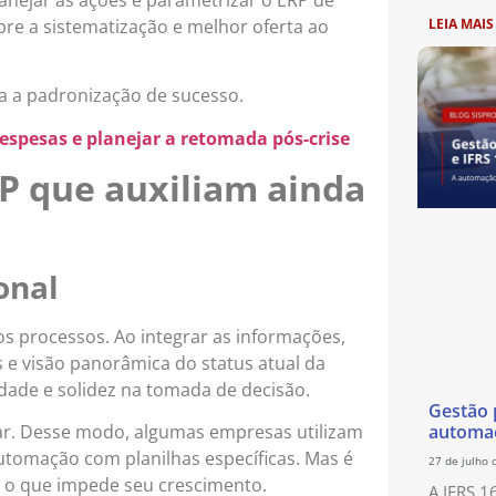
e a sistematização e melhor oferta ao
LEIA MAIS
a a padronização de sucesso.
espesas e planejar a retomada pós-crise
P que auxiliam ainda
onal
os processos. Ao integrar as informações,
e visão panorâmica do status atual da
idade e solidez na tomada de decisão.
Gestão p
automaç
har. Desse modo, algumas empresas utilizam
utomação com planilhas específicas. Mas é
27 de julho 
, o que impede seu crescimento.
A IFRS 1