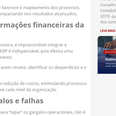
Conselho
ue favorece o mapeamento dos processos.
Contabil
, impactando nos resultados alcançados.
2019, qu
dos cont
ormações financeiras da
LEIA MAIS
ceira, é imprescindível integrar e
ERP é indispensável, pois efetiva uma
amento.
azem receita, identificar os desperdícios e o
de redução de custos, estimulando processos
e cada nível da organização.
los e falhas
ra “tapar” os gargalos operacionais, não é