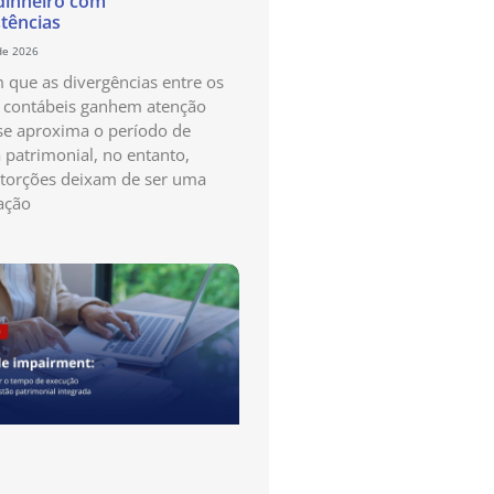
dinheiro com
stências
de 2026
que as divergências entre os
s contábeis ganhem atenção
e aproxima o período de
a patrimonial, no entanto,
storções deixam de ser uma
ação