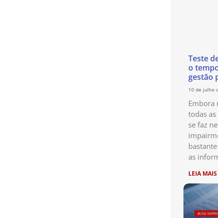
Teste d
o temp
gestão 
10 de julho 
Embora n
todas as
se faz ne
impairme
bastante
as infor
LEIA MAIS