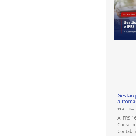
Gestão p
automaç
27 de julho 
A IFRS 1
Conselho
Contabil