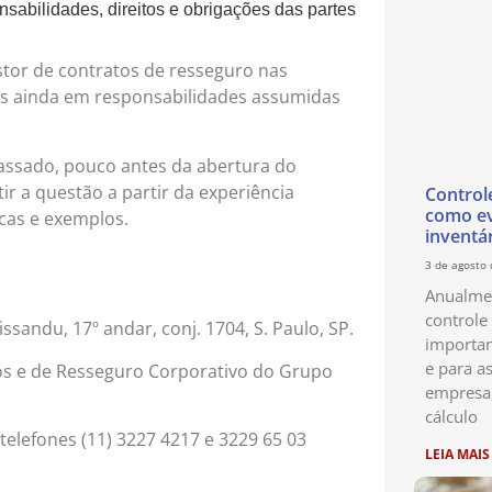
sabilidades, direitos e obrigações das partes
stor de contratos de resseguro nas
ais ainda em responsabilidades assumidas
passado, pouco antes da abertura do
r a questão a partir da experiência
Control
como ev
cas e exemplos.
inventá
3 de agosto
Anualmen
controle
ssandu, 17º andar, conj. 1704, S. Paulo, SP.
importan
e para as
cos e de Resseguro Corporativo do Grupo
empresa
cálculo
telefones (11) 3227 4217 e 3229 65 03
LEIA MAIS