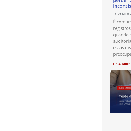
perder 
inconsi
16 de julho 
É comum 
registro
quando s
auditori
essas di
preocup
LEIA MAIS