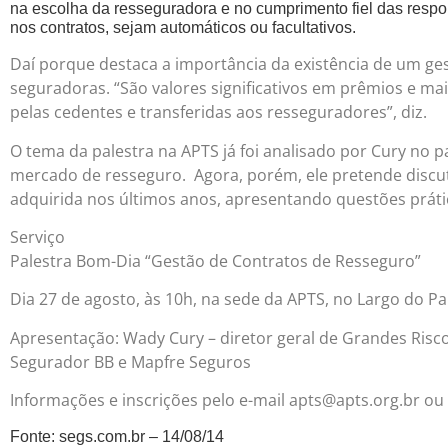
na escolha da resseguradora e no cumprimento fiel das respon
nos contratos, sejam automáticos ou facultativos.
Daí porque destaca a importância da existência de um ge
seguradoras. “São valores significativos em prêmios e m
pelas cedentes e transferidas aos resseguradores”, diz.
O tema da palestra na APTS já foi analisado por Cury no 
mercado de resseguro. Agora, porém, ele pretende discuti
adquirida nos últimos anos, apresentando questões práti
Serviço
Palestra Bom-Dia “Gestão de Contratos de Resseguro”
Dia 27 de agosto, às 10h, na sede da APTS, no Largo do Pai
Apresentação: Wady Cury – diretor geral de Grandes Ris
Segurador BB e Mapfre Seguros
Informações e inscrições pelo e-mail
apts@apts.org.br
ou 
Fonte: segs.com.br – 14/08/14