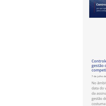
Control
gestão 
competi
7 de julho d
No âmbit
data do 
da assin
gestão d
costuma 