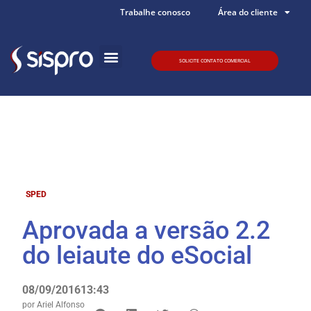
Trabalhe conosco
Área do cliente
SOLICITE CONTATO COMERCIAL
Quem somos
SPED
Aprovada a versão 2.2
do leiaute do eSocial
08/09/2016
13:43
por
Ariel Alfonso