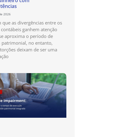
dinheiro com
stências
de 2026
que as divergências entre os
s contábeis ganhem atenção
e aproxima o período de
a patrimonial, no entanto,
storções deixam de ser uma
ação