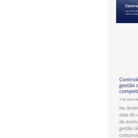
Control
gestão 
competi
7 de julho d
No âmbit
data do 
da assin
gestão d
costuma 