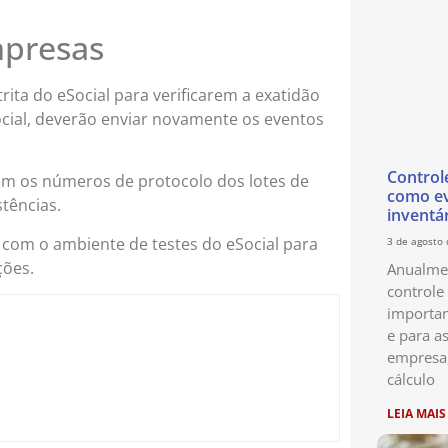
mpresas
ita do eSocial para verificarem a exatidão
ial, deverão enviar novamente os eventos
Control
m os números de protocolo dos lotes de
como ev
tências.
inventá
 com o ambiente de testes do eSocial para
3 de agosto
ções.
Anualmen
controle
importan
e para as
empresa
cálculo
LEIA MAIS