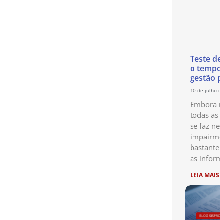
Teste d
o temp
gestão 
10 de julho 
Embora n
todas as
se faz ne
impairme
bastante
as infor
LEIA MAIS