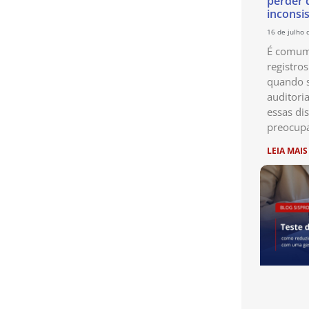
perder 
inconsi
16 de julho 
É comum 
registro
quando s
auditori
essas di
preocup
LEIA MAIS