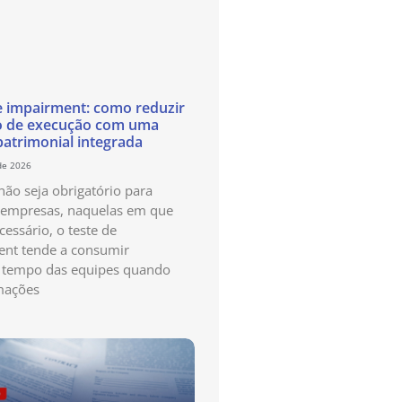
e impairment: como reduzir
o de execução com uma
patrimonial integrada
de 2026
ão seja obrigatório para
 empresas, naquelas em que
cessário, o teste de
nt tende a consumir
 tempo das equipes quando
mações