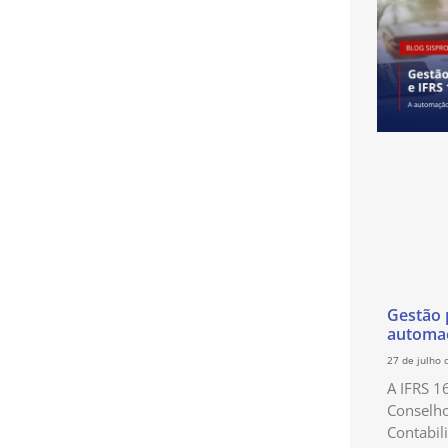
Gestão p
automaç
27 de julho 
A IFRS 1
Conselho
Contabil