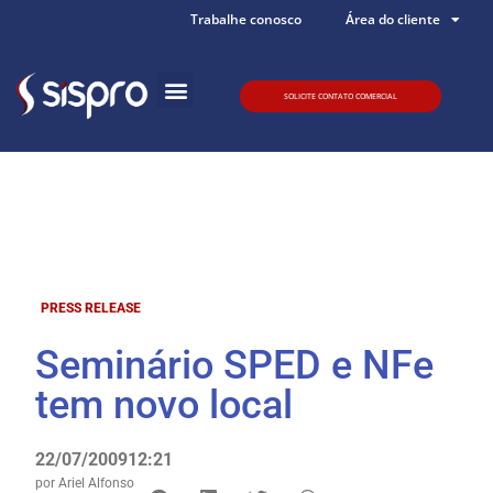
Trabalhe conosco
Área do cliente
SOLICITE CONTATO COMERCIAL
Quem somos
PRESS RELEASE
Seminário SPED e NFe
tem novo local
22/07/2009
12:21
por
Ariel Alfonso