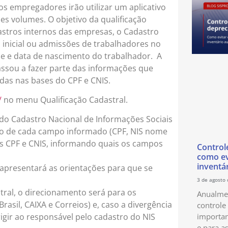
s empregadores irão utilizar um aplicativo
des volumes. O objetivo da qualificação
adastros internos das empresas, o Cadastro
inicial ou admissões de trabalhadores no
me e data de nascimento do trabalhador. A
ssou a fazer parte das informações que
adas nas bases do CPF e CNIS.
/
no menu Qualificação Cadastral.
 do Cadastro Nacional de Informações Sociais
ação de cada campo informado (CPF, NIS nome
s CPF e CNIS, informando quais os campos
Control
como ev
inventá
 apresentará as orientações para que se
3 de agosto
stral, o direcionamento será para os
Anualmen
rasil, CAIXA e Correios) e, caso a divergência
controle
importan
irigir ao responsável pelo cadastro do NIS
e para as