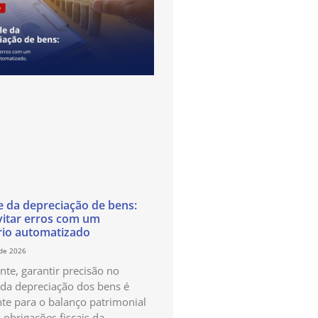
e da depreciação de bens:
itar erros com um
rio automatizado
 de 2026
te, garantir precisão no
 da depreciação dos bens é
te para o balanço patrimonial
 obrigações fiscais da