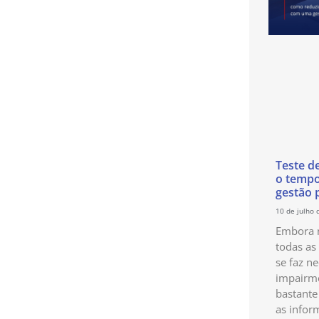
Teste d
o temp
gestão 
10 de julho 
Embora n
todas as
se faz ne
impairme
bastante
as infor