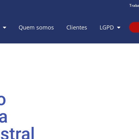
Trab
Quem somos
Clientes
LGPD
o
a
stral