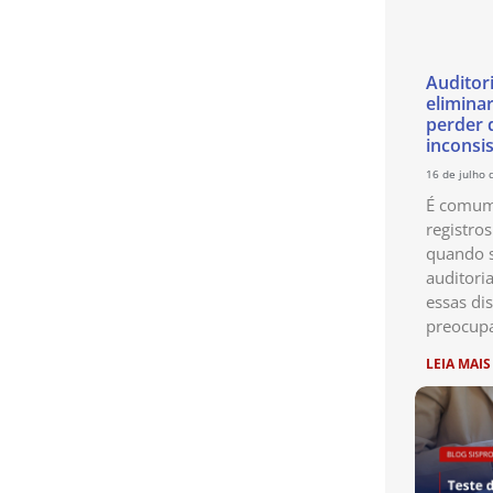
Auditor
eliminar
perder 
inconsi
16 de julho 
É comum 
registro
quando s
auditori
essas di
preocup
LEIA MAIS