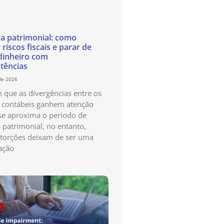
ia patrimonial: como
 riscos fiscais e parar de
dinheiro com
stências
de 2026
que as divergências entre os
s contábeis ganhem atenção
e aproxima o período de
a patrimonial, no entanto,
storções deixam de ser uma
ação