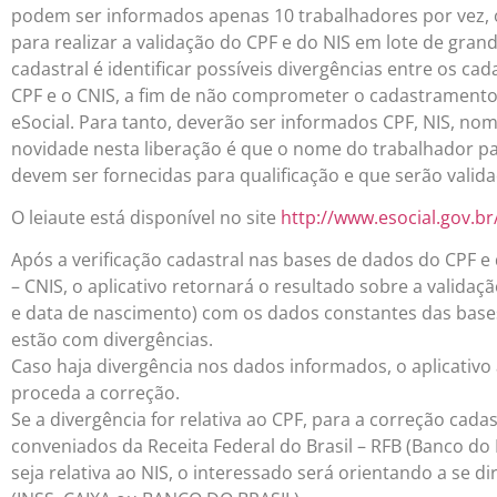
podem ser informados apenas 10 trabalhadores por vez, o
para realizar a validação do CPF e do NIS em lote de gran
cadastral é identificar possíveis divergências entre os c
CPF e o CNIS, a fim de não comprometer o cadastramento 
eSocial. Para tanto, deverão ser informados CPF, NIS, no
novidade nesta liberação é que o nome do trabalhador pa
devem ser fornecidas para qualificação e que serão valid
O leiaute está disponível no site
http://www.esocial.gov.br
Após a verificação cadastral nas bases de dados do CPF e
– CNIS, o aplicativo retornará o resultado sobre a valid
e data de nascimento) com os dados constantes das base
estão com divergências.
Caso haja divergência nos dados informados, o aplicativo
proceda a correção.
Se a divergência for relativa ao CPF, para a correção cada
conveniados da Receita Federal do Brasil – RFB (Banco do B
seja relativa ao NIS, o interessado será orientando a se d