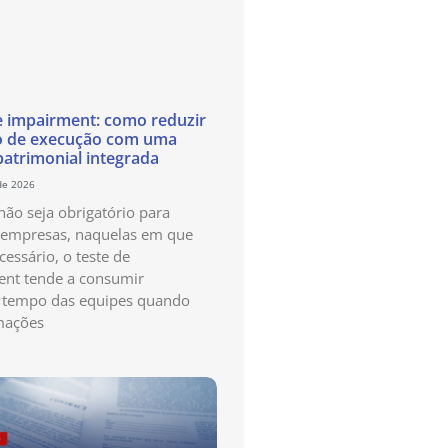
e impairment: como reduzir
o de execução com uma
patrimonial integrada
de 2026
ão seja obrigatório para
 empresas, naquelas em que
cessário, o teste de
nt tende a consumir
 tempo das equipes quando
mações