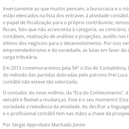
Inversamente ao que muitos pensam, a burocracia e o nú
estão elencados na lista dos entraves à atividade contábi
o papel de fiscalização para o próprio contribuinte, tem
fiscais, fato que não acrescenta à categoria, ao contrár
contábeis, realização de análises e projeções, auxílio na
efetivo dos negócios para o desenvolvimento. Por isso
empreendedorismo e da sociedade, as lutas em favor da d
carga tributária.
Em 2013 comemoraremos pela 94° o Dia do Contabilista, ins
do método das partidas dobradas pelo patrono Frei Luca Pa
contábil não esteve tão valorizada.
O contador do novo milênio, da “Era do Conhecimento”, é
versátil e flexível a mudanças. Este é o seu momento! Est
sociedade a relevância da atividade. Ao decifrar a lingua
e o profissional contábil tem nas mãos a chave da prospe
Por Sérgio Approbato Machado Júnior