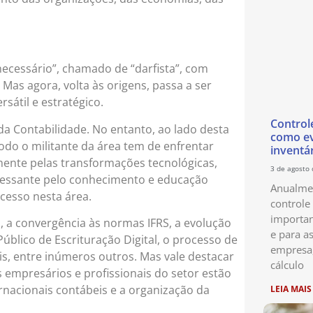
ecessário”, chamado de “darfista”, com
Mas agora, volta às origens, passa a ser
sátil e estratégico.
Control
 Contabilidade. No entanto, ao lado desta
como ev
odo o militante da área tem de enfrentar
inventá
ente pelas transformações tecnológicas,
3 de agosto
 incessante pelo conhecimento e educação
Anualmen
ucesso nesta área.
controle
importan
a, a convergência às normas IFRS, a evolução
e para as
 Público de Escrituração Digital, o processo de
empresa
is, entre inúmeros outros. Mas vale destacar
cálculo
 empresários e profissionais do setor estão
ernacionais contábeis e a organização da
LEIA MAIS