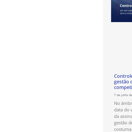
Control
gestão 
competi
7 de julho d
No âmbit
data do 
da assin
gestão d
costuma 