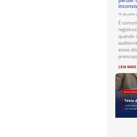
perder 
inconsi
16 de julho 
É comum 
registro
quando s
auditori
essas di
preocup
LEIA MAIS