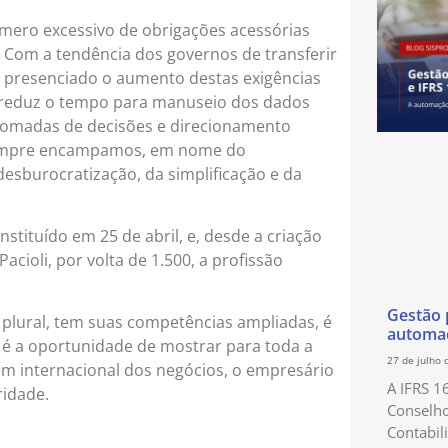
mero excessivo de obrigações acessórias
l. Com a tendência dos governos de transferir
os presenciado o aumento destas exigências
io, reduz o tempo para manuseio dos dados
s tomadas de decisões e direcionamento
 sempre encampamos, em nome do
esburocratização, da simplificação e da
tituído em 25 de abril, e, desde a criação
cioli, por volta de 1.500, a profissão
Gestão p
 plural, tem suas competências ampliadas, é
automaç
a é a oportunidade de mostrar para toda a
27 de julho 
gem internacional dos negócios, o empresário
A IFRS 1
ridade.
Conselho
Contabil