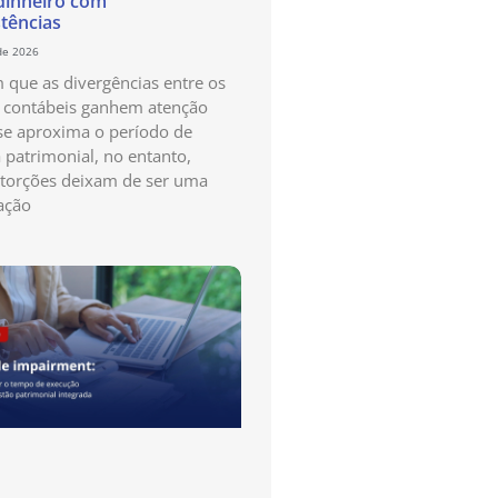
dinheiro com
stências
de 2026
que as divergências entre os
s contábeis ganhem atenção
e aproxima o período de
a patrimonial, no entanto,
storções deixam de ser uma
ação