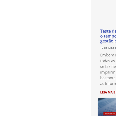
Teste d
o temp
gestão 
10 de julho 
Embora n
todas as
se faz ne
impairme
bastante
as infor
LEIA MAIS