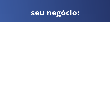
seu negócio:
EFD - Reinf
EFD - Contribuições:
EFD ICMS/IPI: