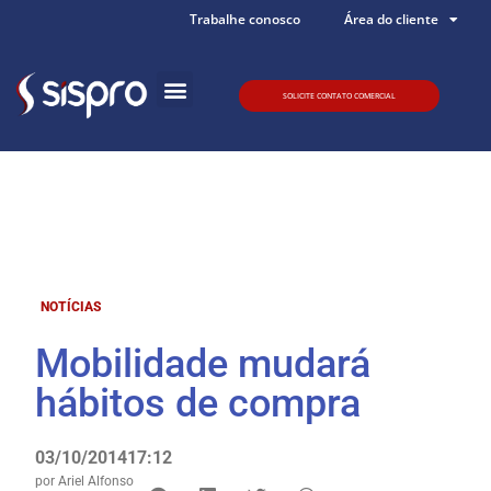
Trabalhe conosco
Área do cliente
SOLICITE CONTATO COMERCIAL
Quem somos
NOTÍCIAS
Mobilidade mudará
hábitos de compra
03/10/2014
17:12
por
Ariel Alfonso