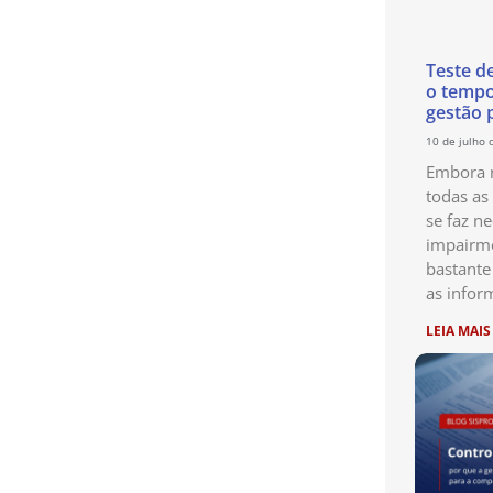
Teste d
o temp
gestão 
10 de julho 
Embora n
todas as
se faz ne
impairme
bastante
as infor
LEIA MAIS