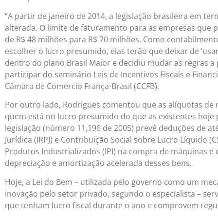
“A partir de janeiro de 2014, a legislação brasileira em te
alterada. O limite de faturamento para as empresas que 
de R$ 48 milhões para R$ 70 milhões. Como contabilmente
escolher o lucro presumido, elas terão que deixar de ‘usa
dentro do plano Brasil Maior e decidiu mudar as regras a p
participar do seminário Leis de Incentivos Fiscais e Fina
Câmara de Comercio França-Brasil (CCFB).
Por outro lado, Rodrigues comentou que as alíquotas de 
quem está no lucro presumido do que as existentes hoje p
legislação (número 11,196 de 2005) prevê deduções de a
Jurídica (IRPJ) e Contribuição Social sobre Lucro Líquido
Produtos Industrializados (IPI) na compra de máquinas 
depreciação e amortização acelerada desses bens.
Hoje, a Lei do Bem – utilizada pelo governo como um mec
inovação pelo setor privado, segundo o especialista – se
que tenham lucro fiscal durante o ano e comprovem regula