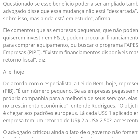
Questionado se esse benefício poderia ser ampliado tam
advogado disse que essa mudança não está “descartada”
sobre isso, mas ainda está em estudo”, afirma.
Ele comentou que as empresas pequenas, que não podem 
quiserem investir em P&D, podem procurar financiamentos
para comprar equipamento, ou buscar o programa FAPES
Empresas (PIPE). “Existem financiamentos disponíveis m
retorno fiscal”, diz.
A lei hoje
De acordo com o especialista, a Lei do Bem, hoje, repre
(PIB). “É um número pequeno. Se as empresas pegassem os
própria companhia para a melhoria de seus serviços, elas
no crescimento econômico”, entende Rodrigues. “O objetiv
é chegar aos padrões europeus. Lá cada US$ 1 aplicado e
empresa tem um retorno de US$ 2 a US$ 2,50?, acrescento
O advogado criticou ainda o fato de o governo não fome