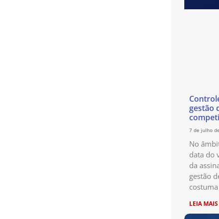
Control
gestão 
competi
7 de julho d
No âmbit
data do 
da assin
gestão d
costuma 
LEIA MAIS