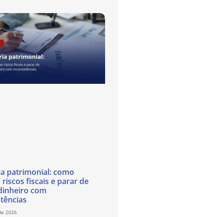
ia patrimonial: como
 riscos fiscais e parar de
dinheiro com
stências
de 2026