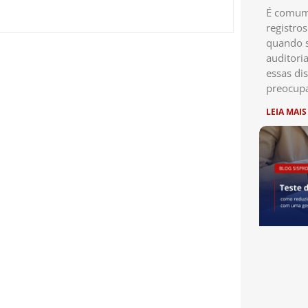
É comum 
registro
quando s
auditori
essas di
preocup
LEIA MAIS