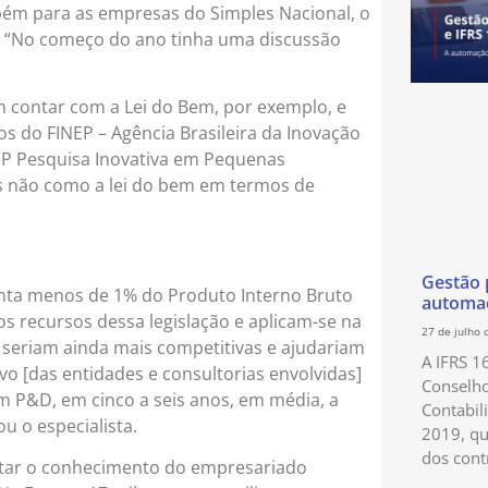
bém para as empresas do Simples Nacional, o
. “No começo do ano tinha uma discussão
contar com a Lei do Bem, por exemplo, e
 do FINEP – Agência Brasileira da Inovação
P Pesquisa Inovativa em Pequenas
as não como a lei do bem em termos de
Gestão p
senta menos de 1% do Produto Interno Bruto
automaç
 recursos dessa legislação e aplicam-se na
27 de julho 
 seriam ainda mais competitivas e ajudariam
A IFRS 1
o [das entidades e consultorias envolvidas]
Conselho
m P&D, em cinco a seis anos, em média, a
Contabil
u o especialista.
2019, qu
dos cont
ntar o conhecimento do empresariado