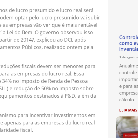
rmos de lucro presumido e lucro real será
podem optar pelo lucro presumido vai subir
 as empresas vão ver que é mais rentável
r’ a Lei do Bem. O governo observou isso
Control
artir de 2014?, explicou ao DCI, após
como ev
nciamentos Públicos, realizado ontem pela
inventá
3 de agosto
Anualmen
reduções fiscais devem ser menores para
controle
ara as empresas do lucro real. Essa
importan
té 34% no Imposto de Renda de Pessoa
e para as
 (CSLL) e redução de 50% no Imposto sobre
empresa
e equipamentos destinados à P&D, além da
cálculo
LEIA MAIS
anismo para incentivar investimentos em
rve apenas para as empresas do lucro real
ridade fiscal.