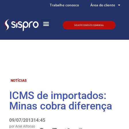
Trabalhe conosco
Área do cliente
SOLICITE CONTATO COMERCIAL
Quem somos
NOTÍCIAS
ICMS de importados:
Minas cobra diferença
09/07/2013
14:45
por
Ariel Alfonso