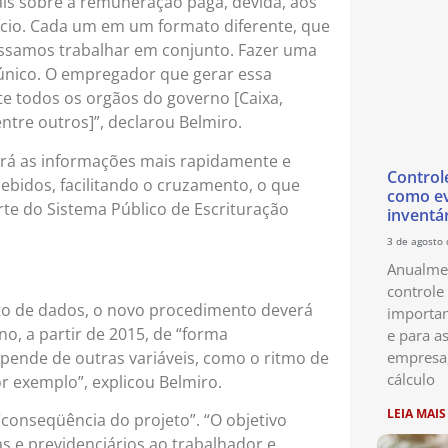
is sobre a remuneração paga, devida, aos
cio. Cada um em um formato diferente, que
ssamos trabalhar em conjunto. Fazer uma
único. O empregador que gerar essa
te todos os orgãos do governo [Caixa,
entre outros]”, declarou Belmiro.
terá as informações mais rapidamente e
Control
idos, facilitando o cruzamento, o que
como ev
parte do Sistema Público de Escrituração
inventá
3 de agosto
Anualmen
controle
ento de dados, o novo procedimento deverá
importan
o, a partir de 2015, de “forma
e para as
ende de outras variáveis, como o ritmo de
empresa
cálculo
r exemplo”, explicou Belmiro.
LEIA MAIS
conseqüência do projeto”. “O objetivo
tas e previdenciários ao trabalhador e