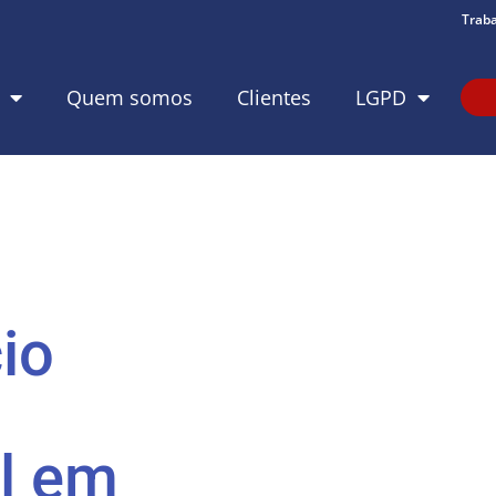
Trab
Quem somos
Clientes
LGPD
io
l em