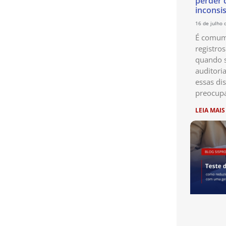
perder 
inconsi
16 de julho 
É comum 
registro
quando s
auditori
essas di
preocup
LEIA MAIS