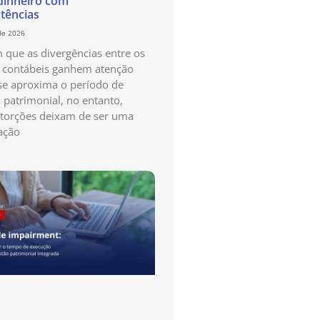
dinheiro com
stências
de 2026
que as divergências entre os
s contábeis ganhem atenção
e aproxima o período de
a patrimonial, no entanto,
storções deixam de ser uma
ação