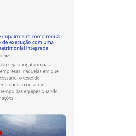
e impairment: como reduzir
o de execução com uma
patrimonial integrada
de 2026
ão seja obrigatório para
 empresas, naquelas em que
cessário, o teste de
nt tende a consumir
 tempo das equipes quando
mações