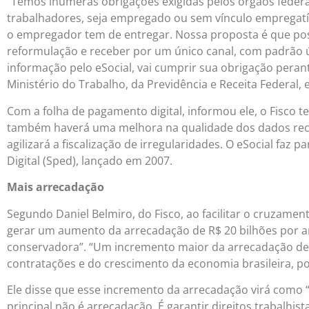
“Temos inúmeras obrigações exigidas pelos orgãos federa
trabalhadores, seja empregado ou sem vínculo empregatí
o empregador tem de entregar. Nossa proposta é que po
reformulação e receber por um único canal, com padrão 
informação pelo eSocial, vai cumprir sua obrigação peran
Ministério do Trabalho, da Previdência e Receita Federal, 
Com a folha de pagamento digital, informou ele, o Fisco 
também haverá uma melhora na qualidade dos dados receb
agilizará a fiscalização de irregularidades. O eSocial faz 
Digital (Sped), lançado em 2007.
Mais arrecadação
Segundo Daniel Belmiro, do Fisco, ao facilitar o cruzam
gerar um aumento da arrecadação de R$ 20 bilhões por an
conservadora”. “Um incremento maior da arrecadação dep
contratações e do crescimento da economia brasileira, po
Ele disse que esse incremento da arrecadação virá como “
principal não é arrecadação. É garantir direitos trabalhis