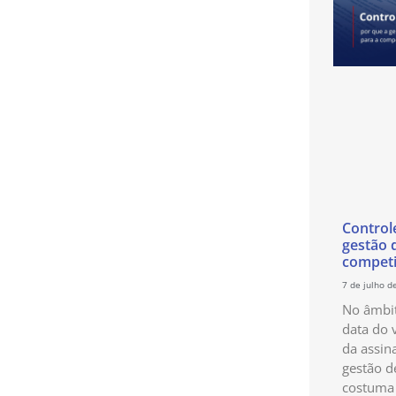
Control
gestão 
competi
7 de julho d
No âmbit
data do 
da assin
gestão d
costuma 