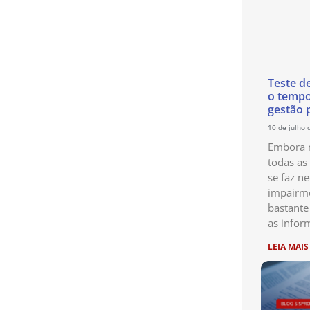
Teste d
o temp
gestão 
10 de julho 
Embora n
todas as
se faz ne
impairme
bastante
as infor
LEIA MAIS