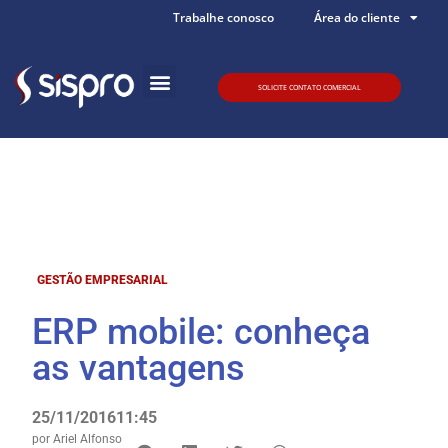
Trabalhe conosco
Área do cliente
SOLICITE CONTATO COMERCIAL
Quem somos
GESTÃO EMPRESARIAL
ERP mobile: conheça
as vantagens
25/11/2016
11:45
por
Ariel Alfonso