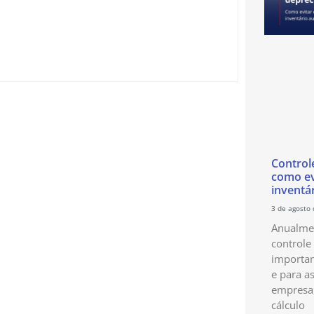
Control
como ev
inventá
3 de agosto
Anualmen
controle
importan
e para as
empresa
cálculo