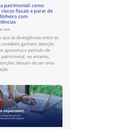
ia patrimonial: como
 riscos fiscais e parar de
dinheiro com
stências
de 2026
que as divergências entre os
s contábeis ganhem atenção
e aproxima o período de
a patrimonial, no entanto,
storções deixam de ser uma
ação