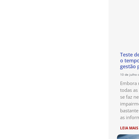
Teste d
o temp
gestão 
10 de julho 
Embora n
todas as
se faz ne
impairme
bastante
as infor
LEIA MAIS