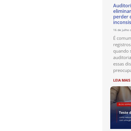
Auditor
eliminar
perder 
inconsi
16 de julho 
É comum 
registro
quando s
auditori
essas di
preocup
LEIA MAIS