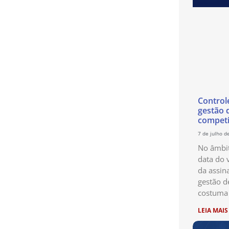
Control
gestão 
competi
7 de julho d
No âmbit
data do 
da assin
gestão d
costuma 
LEIA MAIS