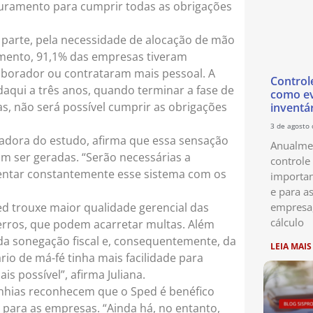
turamento para cumprir todas as obrigações
 parte, pela necessidade de alocação de mão
amento, 91,1% das empresas tiveram
aborador ou contrataram mais pessoal. A
Control
qui a três anos, quando terminar a fase de
como ev
s, não será possível cumprir as obrigações
inventá
3 de agosto
nadora do estudo, afirma que essa sensação
Anualmen
m ser geradas. “Serão necessárias a
controle
entar constantemente esse sistema com os
importan
e para as
d trouxe maior qualidade gerencial das
empresa
cálculo
erros, que podem acarretar multas. Além
da sonegação fiscal e, consequentemente, da
LEIA MAIS
rio de má-fé tinha mais facilidade para
s possível”, afirma Juliana.
nhias reconhecem que o Sped é benéfico
a para as empresas. “Ainda há, no entanto,