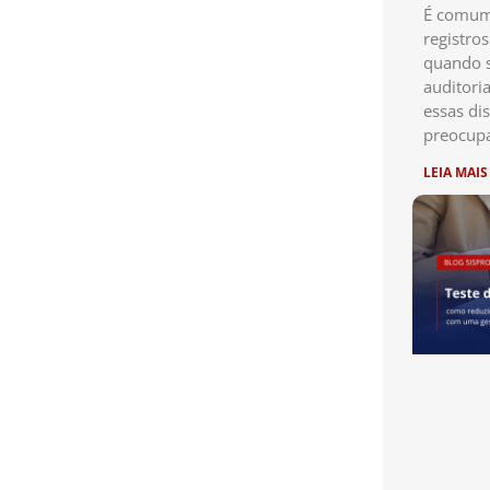
É comum 
registro
quando s
auditori
essas di
preocup
LEIA MAIS