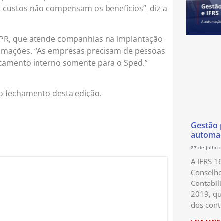
 custos não compensam os benefícios”, diz a
ASPR, que atende companhias na implantação
clamações. “As empresas precisam de pessoas
rtamento interno somente para o Sped.”
 o fechamento desta edição.
Gestão p
automaç
27 de julho 
A IFRS 1
Conselho
Contabil
2019, qu
dos cont