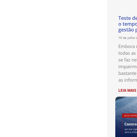
Teste d
o temp
gestão 
10 de julho 
Embora n
todas as
se faz ne
impairme
bastante
as infor
LEIA MAIS