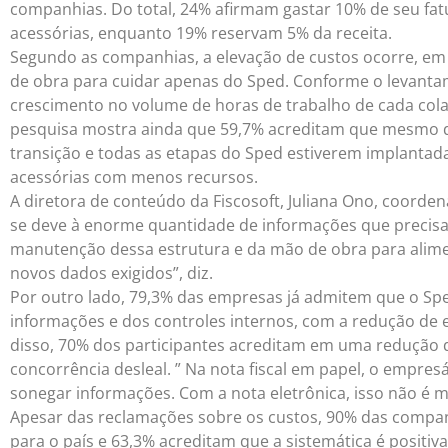
companhias. Do total, 24% afirmam gastar 10% de seu fa
acessórias, enquanto 19% reservam 5% da receita.
Segundo as companhias, a elevação de custos ocorre, em
de obra para cuidar apenas do Sped. Conforme o levant
crescimento no volume de horas de trabalho de cada col
pesquisa mostra ainda que 59,7% acreditam que mesmo da
transição e todas as etapas do Sped estiverem implantada
acessórias com menos recursos.
A diretora de conteúdo da Fiscosoft, Juliana Ono, coorde
se deve à enorme quantidade de informações que precisa
manutenção dessa estrutura e da mão de obra para alim
novos dados exigidos”, diz.
Por outro lado, 79,3% das empresas já admitem que o Spe
informações e dos controles internos, com a redução de 
disso, 70% dos participantes acreditam em uma redução 
concorrência desleal. ” Na nota fiscal em papel, o empresá
sonegar informações. Com a nota eletrônica, isso não é mai
Apesar das reclamações sobre os custos, 90% das compa
para o país e 63,3% acreditam que a sistemática é positiv