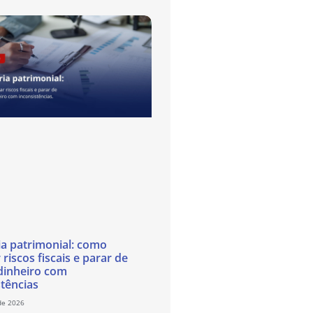
ia patrimonial: como
 riscos fiscais e parar de
dinheiro com
stências
de 2026