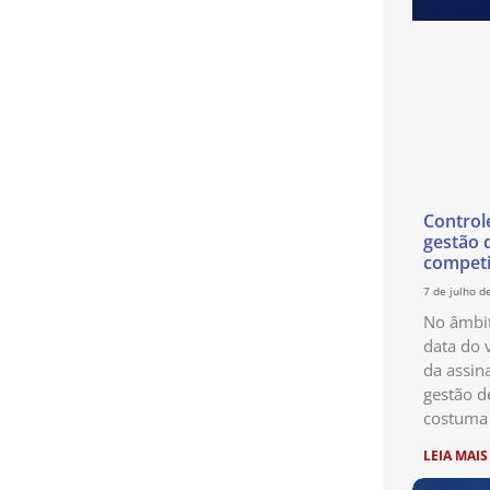
Control
gestão 
competi
7 de julho d
No âmbit
data do 
da assin
gestão d
costuma 
LEIA MAIS