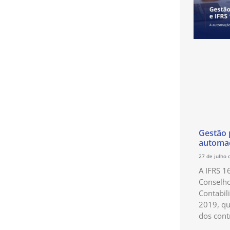
Gestão p
automaç
27 de julho 
A IFRS 1
Conselho
Contabil
2019, qu
dos cont