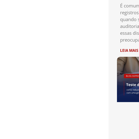
É comum 
registro
quando s
auditori
essas di
preocup
LEIA MAIS