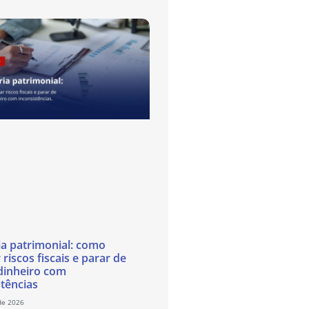
ia patrimonial: como
 riscos fiscais e parar de
dinheiro com
stências
de 2026