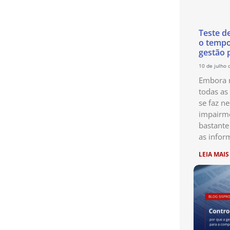
Teste d
o temp
gestão 
10 de julho 
Embora n
todas as
se faz ne
impairme
bastante
as infor
LEIA MAIS