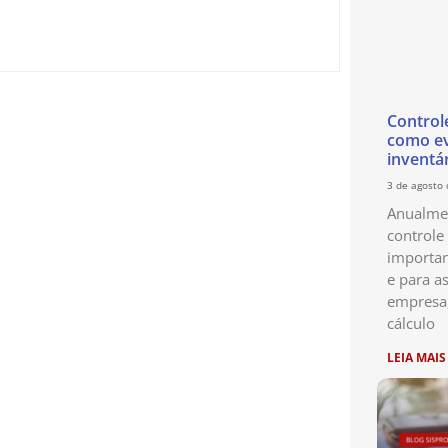
Control
como ev
inventá
3 de agosto
Anualmen
controle
importan
e para as
empresa
cálculo
LEIA MAIS