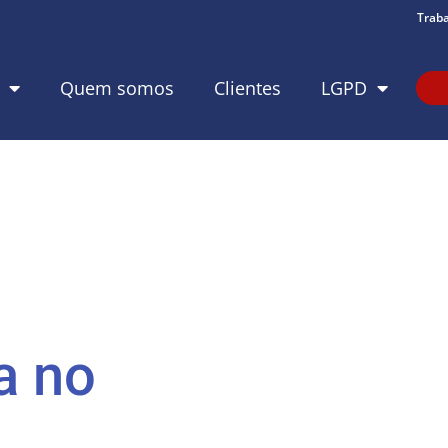
Trab
Quem somos
Clientes
LGPD
a no
o