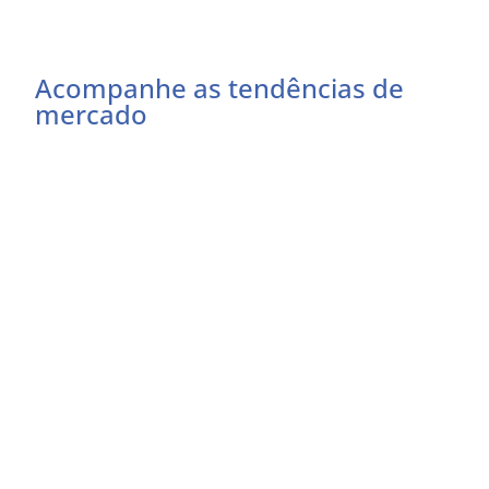
Acompanhe as tendências de
mercado
Preencha o formulário abaixo e receba as
atualizações do momento
Eu concordo em receber comunicações
EU QUERO RECEBER