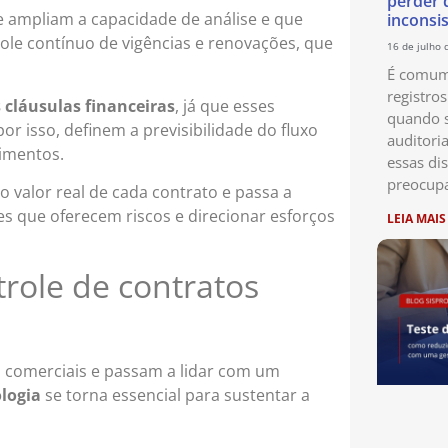
perder 
ue ampliam a capacidade de análise e que
inconsi
ole contínuo de vigências e renovações, que
16 de julho 
É comum 
registro
s cláusulas financeiras
, já que esses
quando s
r isso, definem a previsibilidade do fluxo
auditori
timentos.
essas di
preocup
o valor real de cada contrato e passa a
s que oferecem riscos e direcionar esforços
LEIA MAIS
trole de contratos
 comerciais e passam a lidar com um
logia
se torna essencial para sustentar a