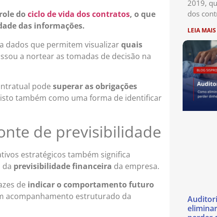
2019, qu
dos cont
role do
ciclo de vida dos contratos
, o que
lidade das informações.
LEIA MAIS
o a dados que permitem visualizar
quais
assou a nortear as tomadas de decisão na
ontratual pode
superar as obrigações
isto também como uma forma de identificar
onte de previsibilidade
ivos estratégicos também significa
o da
previsibilidade financeira
da empresa.
pazes de
indicar o comportamento futuro
 um acompanhamento estruturado da
Auditor
eliminar