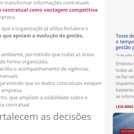
tem transformar informações contratuais
o contratual como vantagem competitiva
empresa.
que a organização já utiliza fortalece o
os que apoiam a evolução da gestão,
Teste d
o temp
gestão 
ambiente, permitindo que todas as áreas
10 de julho 
de forma organizada.
Embora n
facilita o acompanhamento de vigências,
todas as
manuais.
se faz ne
 garantindo que os dados contratuais estejam
impairme
bastante
a empresa.
as infor
o, que ampliam a visibilidade sobre o
a contratual.
LEIA MAIS
rtalecem as decisões