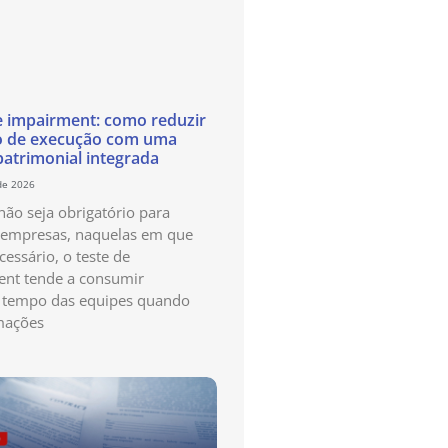
e impairment: como reduzir
o de execução com uma
patrimonial integrada
de 2026
ão seja obrigatório para
 empresas, naquelas em que
cessário, o teste de
nt tende a consumir
 tempo das equipes quando
mações