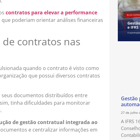
.
 os
contratos para elevar a performance
 que poderiam orientar análises financeiras
a de contratos nas
ulsionada quando o contrato é visto como
organização que possui diversos contratos
 seus documentos distribuídos entre
Gestão p
sim, tinha dificuldades para monitorar
automaç
.
27 de julho 
A IFRS 1
ução de gestão contratual integrada ao
Conselho
 documentos e centralizar informações em
Contabil