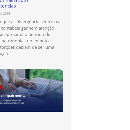
dinheiro com
stências
de 2026
que as divergências entre os
s contábeis ganhem atenção
e aproxima o período de
a patrimonial, no entanto,
storções deixam de ser uma
ação