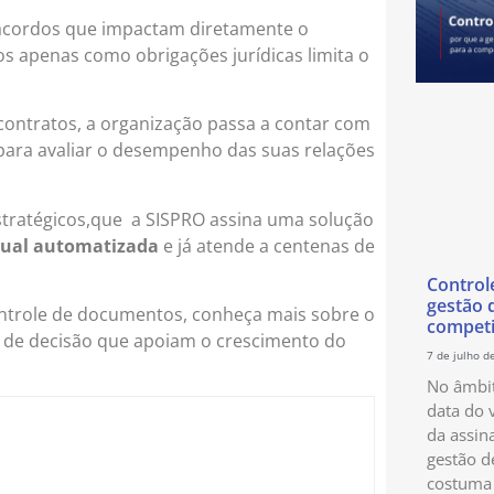
m acordos que impactam diretamente o
s apenas como obrigações jurídicas limita o
contratos, a organização passa a contar com
a para avaliar o desempenho das suas relações
estratégicos,que a SISPRO assina uma solução
tual automatizada
e já atende a centenas de
Control
gestão 
ntrole de documentos, conheça mais sobre o
competi
 de decisão que apoiam o crescimento do
7 de julho d
No âmbit
data do 
da assin
gestão d
costuma 