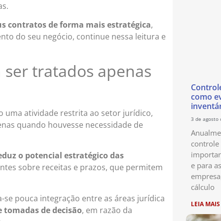
as.
s contratos de forma mais estratégica
,
nto do seu negócio, continue nessa leitura e
 ser tratados apenas
Control
como ev
inventá
 uma atividade restrita ao setor jurídico,
3 de agosto
enas quando houvesse necessidade de
Anualmen
controle
importan
eduz o potencial estratégico das
e para as
ntes sobre receitas e prazos, que permitem
empresa
cálculo
se pouca integração entre as áreas jurídica
LEIA MAIS
e tomadas de decisão
, em razão da