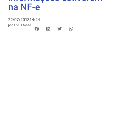
na NF-e
22/07/2013
14:24
por
Ariel Alfonso