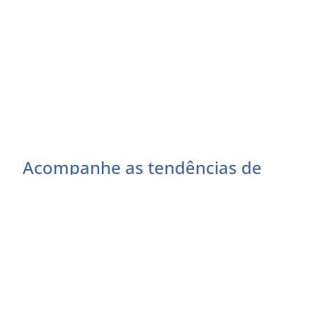
Acompanhe as tendências de
mercado
Preencha o formulário abaixo e receba as
atualizações do momento