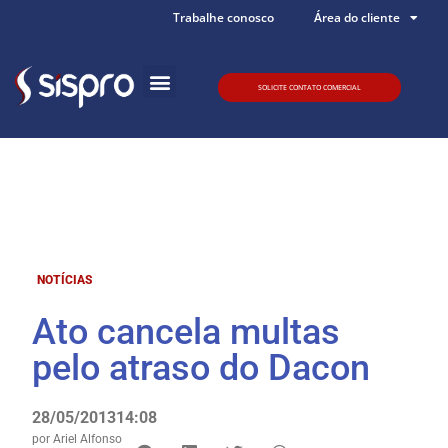
Trabalhe conosco
Área do cliente
SOLICITE CONTATO COMERCIAL
Quem somos
NOTÍCIAS
Ato cancela multas
pelo atraso do Dacon
28/05/2013
14:08
por
Ariel Alfonso