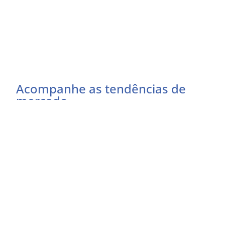
Acompanhe as tendências de
mercado
Preencha o formulário abaixo e receba as
atualizações do momento
Eu concordo em receber comunicações
EU QUERO RECEBER