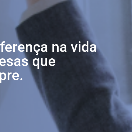
iferença na vida
esas que
pre.