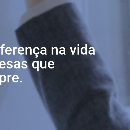
iferença na vida
esas que
pre.