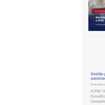
Gestão p
automaç
27 de julho 
A IFRS 1
Conselho
Contabil