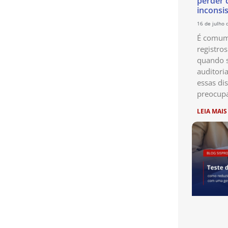
perder 
inconsi
16 de julho 
É comum 
registro
quando s
auditori
essas di
preocup
LEIA MAIS