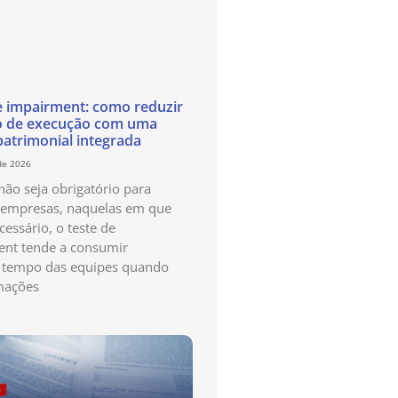
e impairment: como reduzir
o de execução com uma
patrimonial integrada
de 2026
ão seja obrigatório para
 empresas, naquelas em que
cessário, o teste de
nt tende a consumir
 tempo das equipes quando
mações