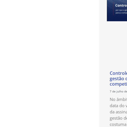
Control
gestão 
competi
7 de julho d
No âmbit
data do 
da assin
gestão d
costuma 