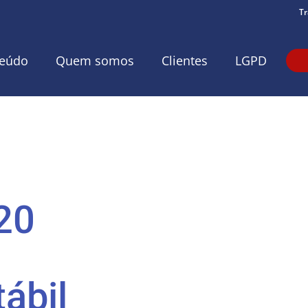
Tr
eúdo
Quem somos
Clientes
LGPD
20
ábil