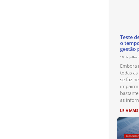
Teste d
o temp
gestão 
10 de julho 
Embora n
todas as
se faz ne
impairme
bastante
as infor
LEIA MAIS