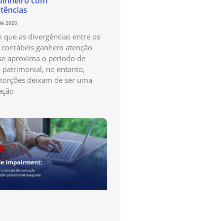
dinheiro com
stências
de 2026
que as divergências entre os
s contábeis ganhem atenção
e aproxima o período de
a patrimonial, no entanto,
storções deixam de ser uma
ação