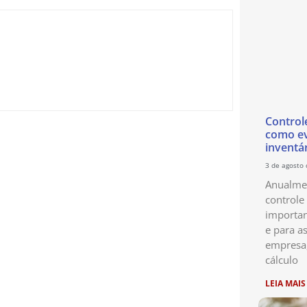
Control
como ev
inventá
3 de agosto
Anualmen
controle
importan
e para as
empresa
cálculo
LEIA MAIS