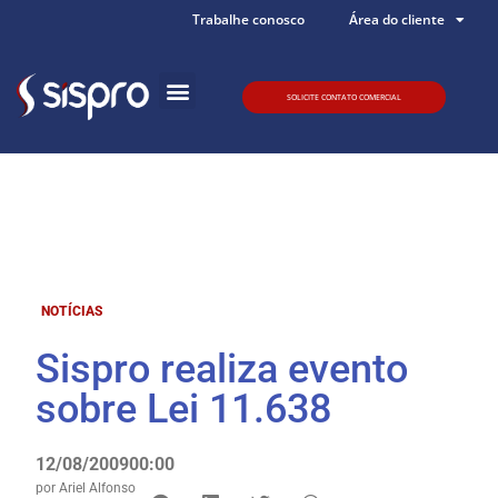
Trabalhe conosco
Área do cliente
SOLICITE CONTATO COMERCIAL
Quem somos
NOTÍCIAS
Sispro realiza evento
sobre Lei 11.638
12/08/2009
00:00
por
Ariel Alfonso