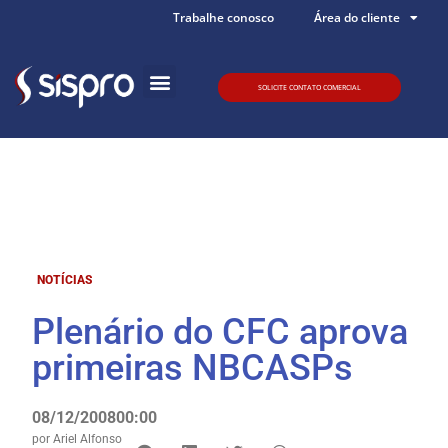
Trabalhe conosco
Área do cliente
SOLICITE CONTATO COMERCIAL
Quem somos
NOTÍCIAS
Plenário do CFC aprova
primeiras NBCASPs
08/12/2008
00:00
por
Ariel Alfonso