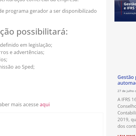
 de programa gerador a ser disponibilizado
ão possibilitará:
definido em legislação;
rros e advertências;
dos;
missão ao Sped;
Gestão p
automaç
27 de julho 
A IFRS 1
saber mais acesse
aqui
Conselho
Contabil
2019, qu
dos cont