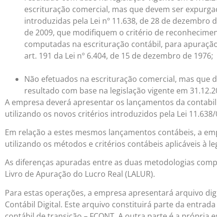
escrituração comercial, mas que devem ser expurgad
introduzidas pela Lei nº 11.638, de 28 de dezembro de 
de 2009, que modifiquem o critério de reconhecimen
computadas na escrituração contábil, para apuração 
art. 191 da Lei nº 6.404, de 15 de dezembro de 1976;
Não efetuados na escrituração comercial, mas que d
resultado com base na legislação vigente em 31.12.2
A empresa deverá apresentar os lançamentos da contabil
utilizando os novos critérios introduzidos pela Lei 11.638/
Em relação a estes mesmos lançamentos contábeis, a em
utilizando os métodos e critérios contábeis aplicáveis à leg
As diferenças apuradas entre as duas metodologias compo
Livro de Apuração do Lucro Real (LALUR).
Para estas operações, a empresa apresentará arquivo digi
Contábil Digital. Este arquivo constituirá parte da entrada
contábil de transição – FCONT. A outra parte é a própria 