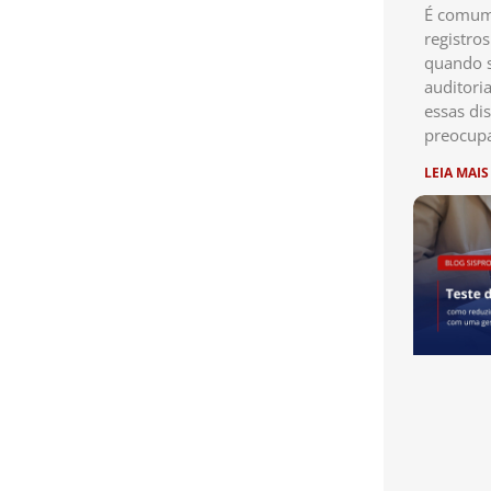
É comum 
registro
quando s
auditori
essas di
preocup
LEIA MAIS