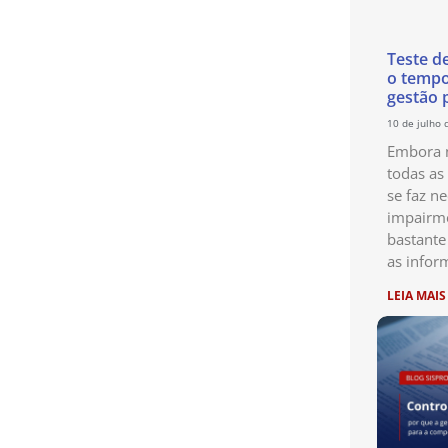
Teste d
o temp
gestão 
10 de julho 
Embora n
todas as
se faz ne
impairme
bastante
as infor
LEIA MAIS