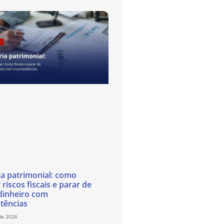
ia patrimonial: como
 riscos fiscais e parar de
dinheiro com
stências
de 2026