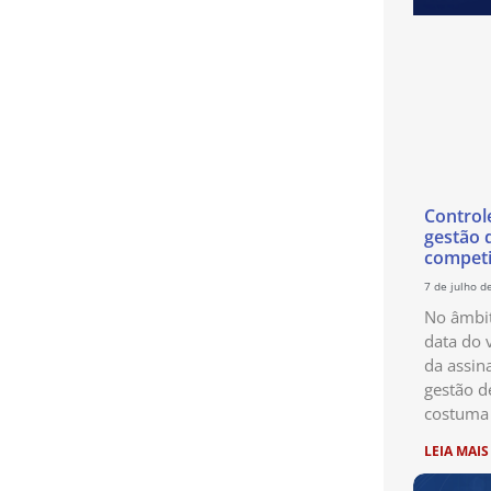
Control
gestão 
competi
7 de julho d
No âmbit
data do 
da assin
gestão d
costuma 
LEIA MAIS