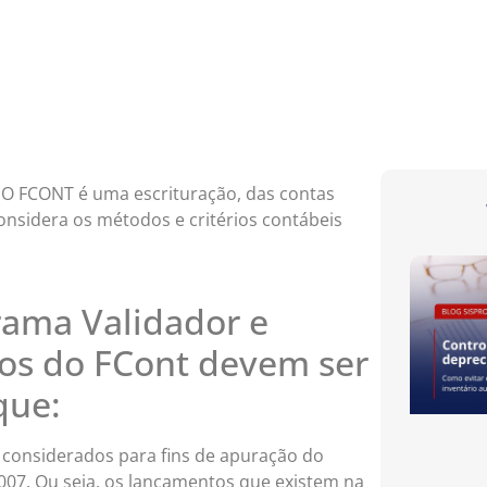
, O FCONT é uma escrituração, das contas
onsidera os métodos e critérios contábeis
rama Validador e
os do FCont devem ser
que:
 considerados para fins de apuração do
007. Ou seja, os lançamentos que existem na