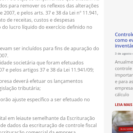
os para remover os reflexos das alterações
2007, e pelos arts. 37 e 38 da Lei nº 11.941,
to de receitas, custos e despesas
do lucro líquido do exercício definido no
Control
como ev
inventá
evam ser incluídos para fins de apuração do
3 de agosto
007.
Anualmen
idade societária que foram efetuados
controle
07 e pelos artigos 37 e 38 da Lei 11.941/09;
importan
presa deverá efetuar os lançamentos
e para as
islação tributária;
empresa
cálculo
rão ajuste específico a ser efetuado no
LEIA MAIS
tal em leiaute semelhante da Escrituração
 de dados da escrituração de controle fiscal
escrituração comercial da empresa.