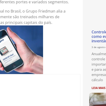
erentes portes e variados segmentos.
al no Brasil, o Grupo Friedman alia a
almente são treinados milhares de
s principais capitais do país.
Control
como ev
inventá
3 de agosto
Anualmen
controle
importan
e para as
empresa
cálculo
LEIA MAIS