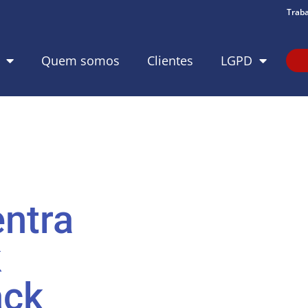
Trab
Quem somos
Clientes
LGPD
ntra
k
ack