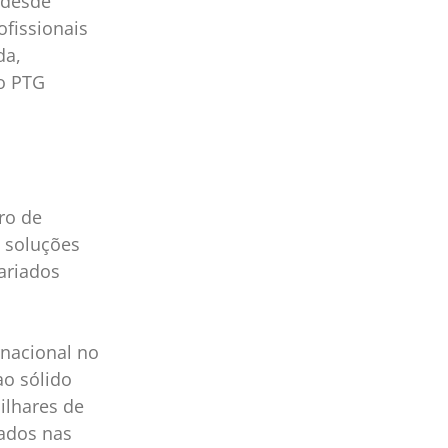
 desde
ofissionais
da,
o PTG
ro de
o soluções
ariados
rnacional no
ao sólido
ilhares de
zados nas