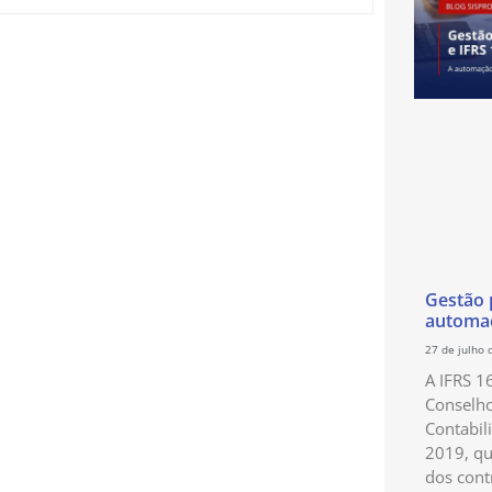
Gestão p
automaç
27 de julho 
A IFRS 1
Conselho
Contabil
2019, qu
dos cont