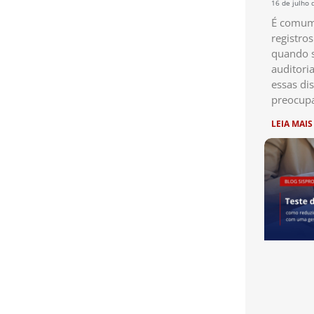
16 de julho 
É comum 
registro
quando s
auditori
essas di
preocup
LEIA MAIS