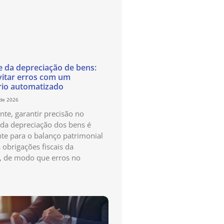
e da depreciação de bens:
itar erros com um
rio automatizado
 de 2026
te, garantir precisão no
 da depreciação dos bens é
te para o balanço patrimonial
 obrigações fiscais da
, de modo que erros no