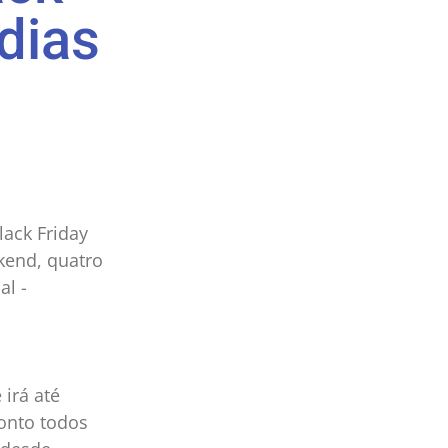
dias
lack Friday
kend, quatro
al -
 irá até
onto todos