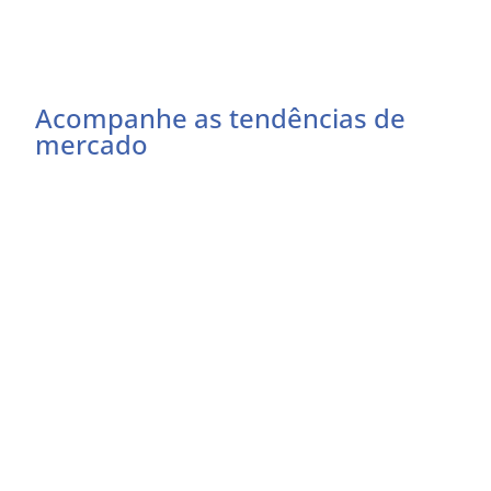
Acompanhe as tendências de
mercado
Preencha o formulário abaixo e receba as
atualizações do momento
Eu concordo em receber comunicações
EU QUERO RECEBER