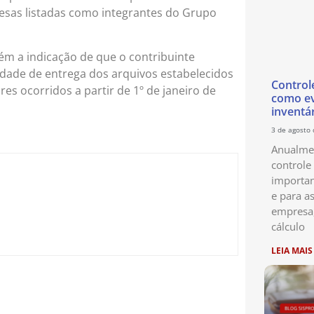
esas listadas como integrantes do Grupo
m a indicação de que o contribuinte
edade de entrega dos arquivos estabelecidos
Control
es ocorridos a partir de 1º de janeiro de
como ev
inventá
3 de agosto
Anualmen
controle
importan
e para as
empresa
cálculo
LEIA MAIS