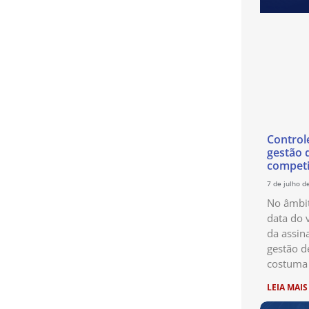
Control
gestão 
competi
7 de julho d
No âmbit
data do 
da assin
gestão d
costuma 
LEIA MAIS