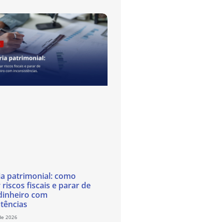
ia patrimonial: como
 riscos fiscais e parar de
dinheiro com
stências
de 2026