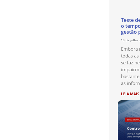
Teste d
o temp
gestão 
10 de julho 
Embora n
todas as
se faz ne
impairme
bastante
as infor
LEIA MAIS