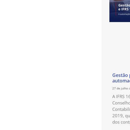
Gestão p
automaç
27 de julho 
A IFRS 1
Conselho
Contabil
2019, qu
dos cont