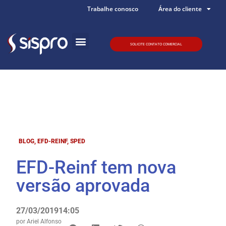
Trabalhe conosco
Área do cliente
SOLICITE CONTATO COMERCIAL
Quem somos
BLOG
,
EFD-REINF
,
SPED
EFD-Reinf tem nova
versão aprovada
27/03/2019
14:05
por
Ariel Alfonso