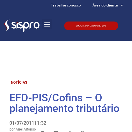
Trabalhe conosco
Área do cliente
SOLICITE CONTATO COMERCIAL
Quem somos
NOTÍCIAS
EFD-PIS/Cofins – O
planejamento tributário
01/07/2011
11:32
por
Ariel Alfonso