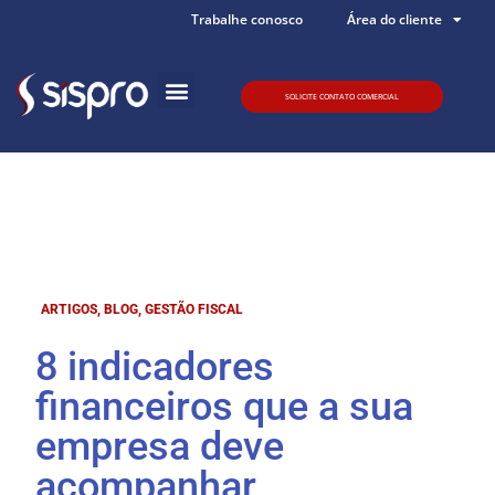
Trabalhe conosco
Área do cliente
SOLICITE CONTATO COMERCIAL
Quem somos
ARTIGOS
,
BLOG
,
GESTÃO FISCAL
8 indicadores
financeiros que a sua
empresa deve
acompanhar