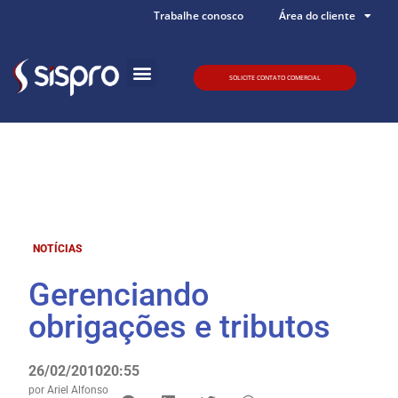
Trabalhe conosco
Área do cliente
SOLICITE CONTATO COMERCIAL
Quem somos
NOTÍCIAS
Gerenciando
obrigações e tributos
26/02/2010
20:55
por
Ariel Alfonso