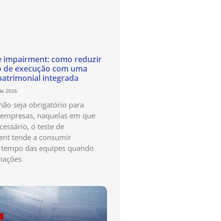
e impairment: como reduzir
o de execução com uma
patrimonial integrada
de 2026
ão seja obrigatório para
 empresas, naquelas em que
cessário, o teste de
nt tende a consumir
 tempo das equipes quando
mações