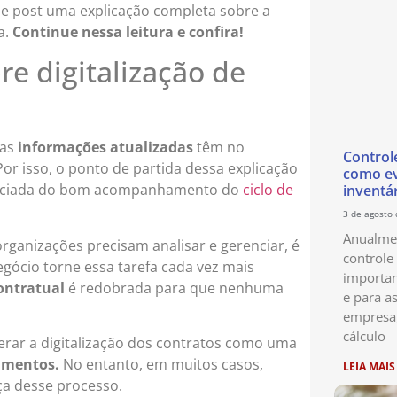
e post uma explicação completa sobre a
a.
Continue nessa leitura e confira!
re digitalização de
 as
informações atualizadas
têm no
Control
r isso, o ponto de partida dessa explicação
como ev
dissociada do bom acompanhamento do
ciclo de
inventá
3 de agosto
Anualmen
ganizações precisam analisar e gerenciar, é
controle
ócio torne essa tarefa cada vez mais
importan
ontratual
é redobrada para que nenhuma
e para as
empresa
cálculo
erar a digitalização dos contratos como uma
umentos.
No entanto, em muitos casos,
LEIA MAIS
ça desse processo.