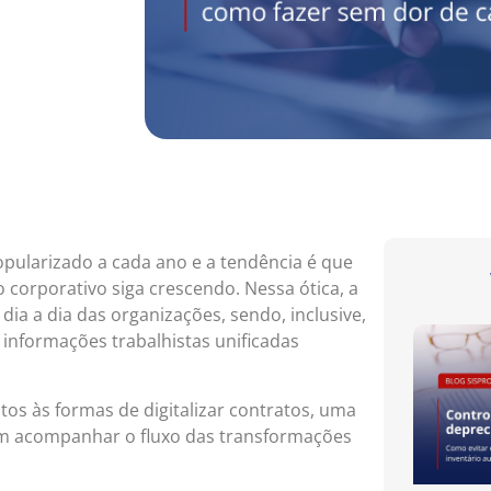
pularizado a cada ano e a tendência é que
 corporativo siga crescendo. Nessa ótica, a
ia a dia das organizações, sendo, inclusive,
 informações trabalhistas unificadas
tos às formas de digitalizar contratos, uma
m acompanhar o fluxo das transformações