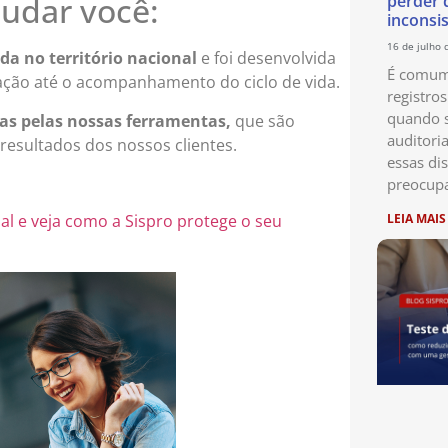
judar você:
perder 
inconsi
16 de julho 
da no território nacional
e foi desenvolvida
É comum 
ização até o acompanhamento do ciclo de vida.
registro
quando s
as pelas nossas ferramentas,
que são
auditori
 resultados dos nossos clientes.
essas di
preocup
al e veja como a Sispro protege o seu
LEIA MAIS