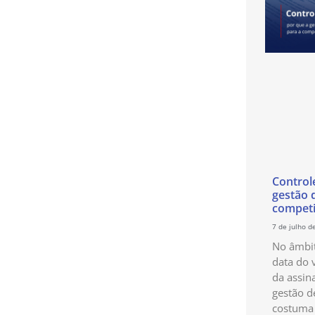
Control
gestão 
competi
7 de julho d
No âmbit
data do 
da assin
gestão d
costuma 