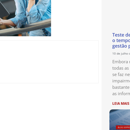
Teste d
o temp
gestão 
10 de julho 
Embora n
todas as
se faz ne
impairme
bastante
as infor
LEIA MAIS