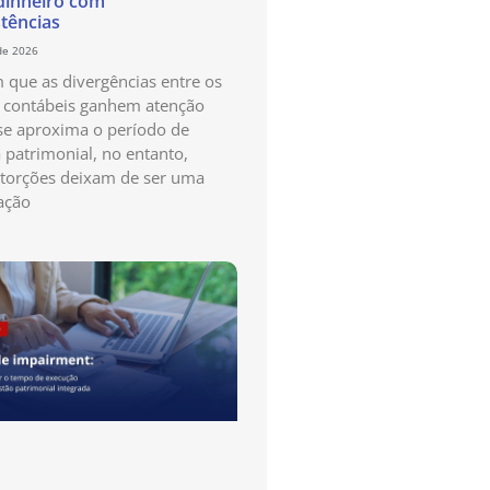
dinheiro com
stências
de 2026
que as divergências entre os
s contábeis ganhem atenção
e aproxima o período de
a patrimonial, no entanto,
storções deixam de ser uma
ação