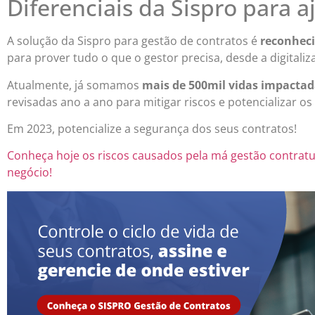
Diferenciais da Sispro para a
A solução da Sispro para gestão de contratos é
reconheci
para prover tudo o que o gestor precisa, desde a digital
Atualmente, já somamos
mais de 500mil vidas impactad
revisadas ano a ano para mitigar riscos e potencializar os
Em 2023, potencialize a segurança dos seus contratos!
Conheça hoje os riscos causados pela má gestão contratu
negócio!