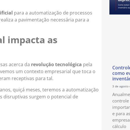
ficial
para a automatização de processos
realiza a pavimentação necessária para a
al impacta as
sas acerca da
revolução tecnológica
pela
Control
 vemos um contexto empresarial que toca o
como ev
eram receptivas para tal.
inventá
3 de agosto
anos, quiçá meses, teremos a automatização
Anualmen
 disruptivas surgem o potencial de
controle
importan
e para as
empresa
cálculo