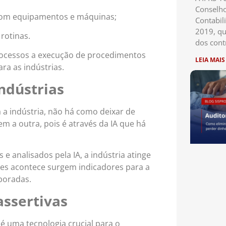
Conselho
com equipamentos e máquinas;
Contabil
2019, qu
rotinas.
dos cont
processos a execução de procedimentos
LEIA MAIS
ara as indústrias.
ndústrias
 a indústria, não há como deixar de
sem a outra, pois é através da IA que há
 analisados pela IA, a indústria atinge
ses acontece surgem indicadores para a
boradas.
assertivas
a é uma tecnologia crucial para o