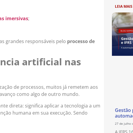
LEIA MAIS
as imersivas
;
a das grandes responsáveis pelo
processo de
ncia artificial nas
zação de processos, muitos já remetem aos
l avanço como algo de outro mundo.
te direta: significa aplicar a tecnologia a um
Gestão p
rvenção humana em sua execução. Sendo
automaç
27 de julho 
A IFRS 1