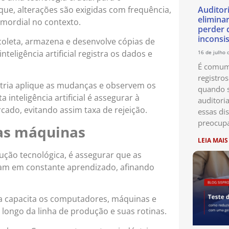
que, alterações são exigidas com frequência,
Auditor
eliminar
mordial no contexto.
perder 
inconsi
coleta, armazena e desenvolve cópias de
teligência artificial registra os dados e
16 de julho 
É comum 
registro
tria aplique as mudanças e observem os
quando s
 inteligência artificial é assegurar à
auditori
ado, evitando assim taxa de rejeição.
essas di
preocup
das máquinas
LEIA MAIS
ção tecnológica, é assegurar que as
jam em constante aprendizado, afinando
ia capacita os computadores, máquinas e
ongo da linha de produção e suas rotinas.