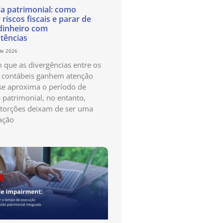
ia patrimonial: como
 riscos fiscais e parar de
dinheiro com
stências
de 2026
que as divergências entre os
s contábeis ganhem atenção
e aproxima o período de
a patrimonial, no entanto,
storções deixam de ser uma
ação